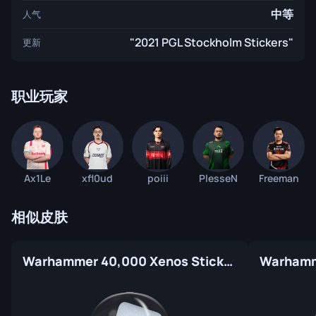
中等
人气
"2021 PGL Stockholm Stickers"
更新
职业玩家
Ax1Le
xfl0ud
poiii
PlesseN
Freeman
相似皮肤
Warhammer 40,000 Xenos Sticker Capsule