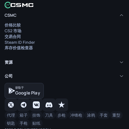
CSMC
价格比较
CS2 市场
交易合同
Steam ID Finder
库存价值检查器
资源
公司
获取于
Google Play
代理
箱子
挂饰
刀具
步枪
冲锋枪
涂鸦
手套
重型
钥匙
手枪
贴纸