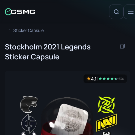
Sticker Capsule
Stockholm 2021 Legends
Sticker Capsule
4.1
★
★
★
★
★
☆
★
636