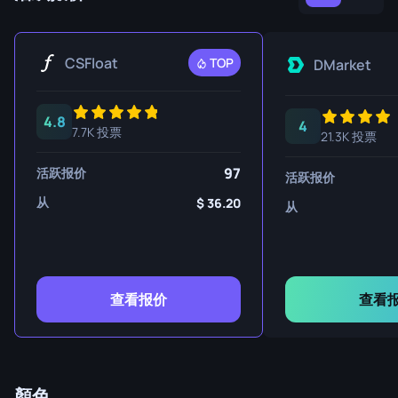
CSFloat
TOP
DMarket
4.8
4
7.7K 投票
21.3K 投票
97
活跃报价
活跃报价
从
36.20
从
查看报价
查看
顏色