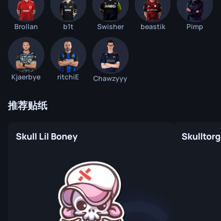
Brollan
b1t
Swisher
beastik
Pimp
Kjaerbye
ritchiE
Chawzyyy
推荐贴纸
Skull Lil Boney
Skulltorg