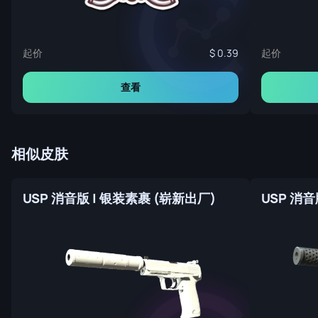
起价
起价
0.39
查看
相似皮肤
USP 消音版 | 银装素裹 (崭新出厂)
USP 消音