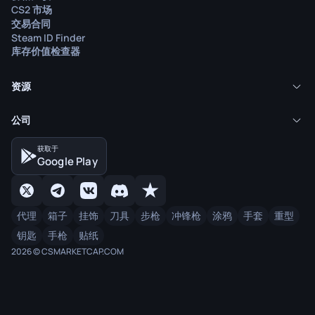
CS2 市场
交易合同
Steam ID Finder
库存价值检查器
资源
公司
获取于
Google Play
代理
箱子
挂饰
刀具
步枪
冲锋枪
涂鸦
手套
重型
钥匙
手枪
贴纸
2026 © CSMARKETCAP.COM