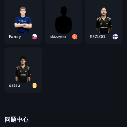
Fazery
skizzyee
R3ZLOO
satsu
问题中心