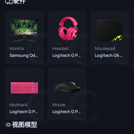
硬件
Monitor
Headset
Mousepad
Samsung Odyssey G4
Logitech G PRO X 2 Headset Magenta
Logitech G640 NAVI Lines
Keyboard
Mouse
Logitech G Pro X TKL RAPID Magenta
Logitech G Pro X Superlight 2 Black
视图模型