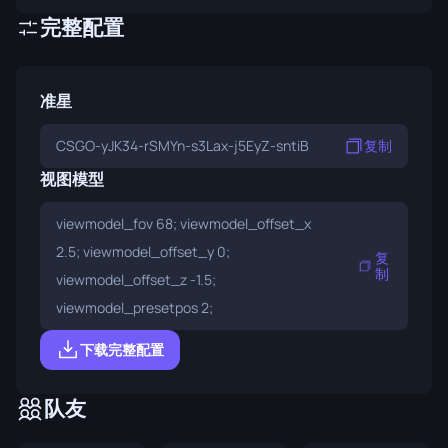
完整配置
准星
CSGO-yJK34-rSMYn-s3Lax-j5EyZ-sntiB
复制
视图模型
viewmodel_fov 68; viewmodel_offset_x
2.5; viewmodel_offset_y 0;
复
制
viewmodel_offset_z -1.5;
viewmodel_presetpos 2;
下载完整配置
队友