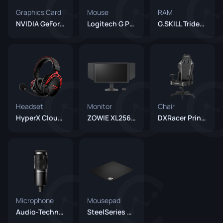
Graphics Card
Mouse
RAM
NVIDIA GeForce RTX 4090
Logitech G Pro X Superlight 2 White
G.SKILL Trident Z NEO 32GB
Headset
Monitor
Chair
HyperX Cloud Alpha
ZOWIE XL2566X+
DXRacer Prince
Microphone
Mousepad
Audio-Technica AT2020
SteelSeries QcK+