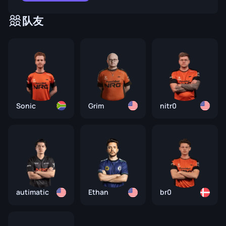
队友
Sonic
Grim
nitr0
autimatic
Ethan
br0