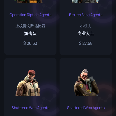
Operation Riptide Agents
Broken Fang Agents
上校曼戈斯·达比西
小凯夫
游击队
专业人士
26.33
27.58
Shattered Web Agents
Shattered Web Agents