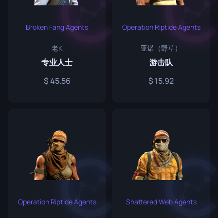
Broken Fang Agents
Operation Riptide Agents
老K
亚诺（野草）
专业人士
游击队
45.56
15.92
Operation Riptide Agents
Shattered Web Agents