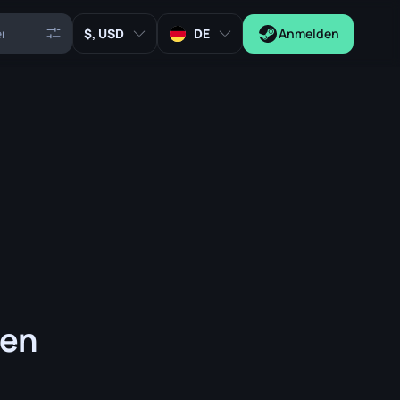
, USD
DE
Anmelden
den