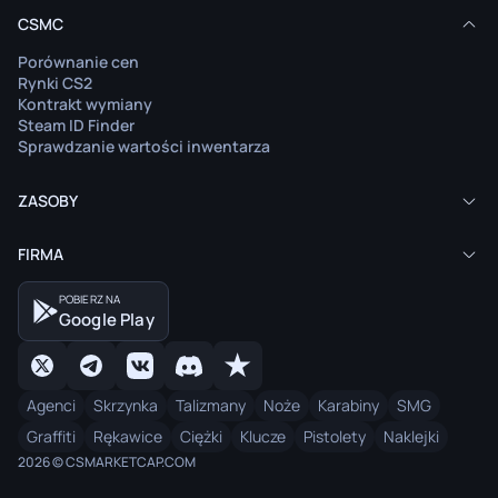
CSMC
Porównanie cen
Rynki CS2
Kontrakt wymiany
Steam ID Finder
Sprawdzanie wartości inwentarza
ZASOBY
FIRMA
POBIERZ NA
Google Play
Agenci
Skrzynka
Talizmany
Noże
Karabiny
SMG
Graffiti
Rękawice
Ciężki
Klucze
Pistolety
Naklejki
2026 © CSMARKETCAP.COM