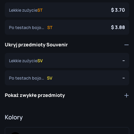
3.70
Lekkie zużycie
ST
3.88
Po testach bojowych
ST
Ukryj przedmioty Souvenir
--
Lekkie zużycie
SV
--
Po testach bojowych
SV
Pokaż zwykłe przedmioty
Kolory