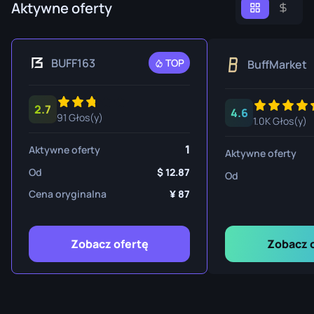
Aktywne oferty
BUFF163
TOP
BuffMarket
2.7
4.6
91 Głos(y)
1.0K Głos(y)
1
Aktywne oferty
Aktywne oferty
Od
12.87
Od
Cena oryginalna
87
Zobacz ofertę
Zobacz 