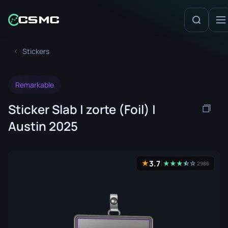
Stickers
Remarkable
Sticker Slab | zorte (Foil) |
Austin 2025
3.7
★
★
★
★
☆
★
☆
2986