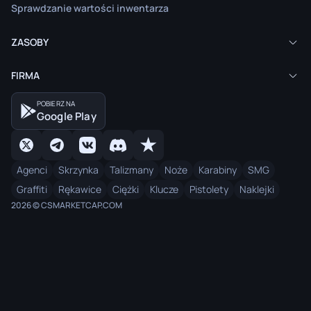
Sprawdzanie wartości inwentarza
ZASOBY
FIRMA
POBIERZ NA
Google Play
Agenci
Skrzynka
Talizmany
Noże
Karabiny
SMG
Graffiti
Rękawice
Ciężki
Klucze
Pistolety
Naklejki
2026 © CSMARKETCAP.COM