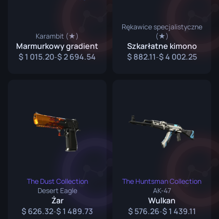
Rękawice specjalistyczne
Karambit (★)
(★)
Marmurkowy gradient
Szkarłatne kimono
1 015.20
2 694.54
882.11
4 002.25
-
-
The Dust Collection
The Huntsman Collection
Desert Eagle
AK-47
Żar
Wulkan
626.32
1 489.73
576.26
1 439.11
-
-