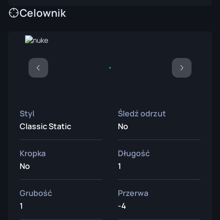
Celownik
Styl
Śledź odrzut
Classic Static
No
Kropka
Długość
No
1
Grubość
Przerwa
1
-4