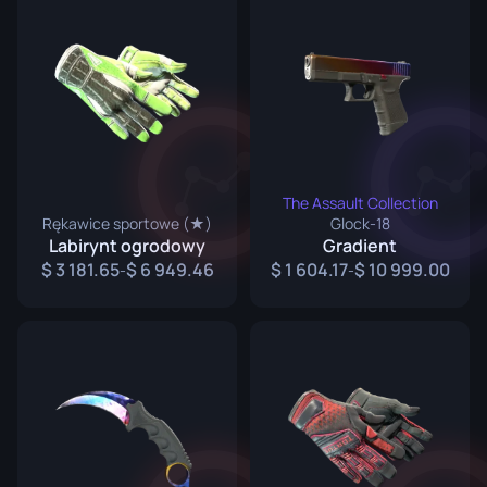
The Assault Collection
Rękawice sportowe (★)
Glock-18
Labirynt ogrodowy
Gradient
3 181.65
6 949.46
1 604.17
10 999.00
-
-