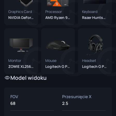
Graphics Card
Processor
Keyboard
NVIDIA GeForce RTX 5090
AMD Ryzen 9 7950X3D
Razer Huntsman V3 Pro TKL Black
Monitor
Mouse
Headset
ZOWIE XL2566K
Logitech G Pro X Superlight 2 Black
Logitech G PRO X 2 Headset Black
Model widoku
FOV
Przesunięcie X
68
2.5