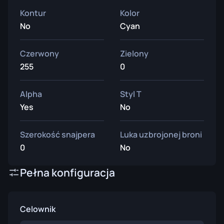
Kontur
Kolor
No
Cyan
Czerwony
Zielony
255
0
Alpha
Styl T
Yes
No
Szerokość snajpera
Luka uzbrojonej broni
0
No
Pełna konfiguracja
Celownik