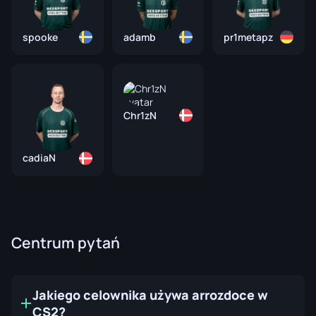
spooke
adamb
pr1metapz
Chr1zN
cadiaN
Centrum pytań
Jakiego celownika używa arrozdoce w
CS2?