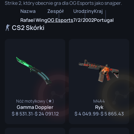
Strike 2, który obecnie gra dla OG Esports jako snajper.
Nazwa
Zespół
Urodziny
Kraj
Rafael Wing
OG Esports
7/2/2002
Portugal
CS2 Skórki
Nóż motylkowy (★)
M4A4
Gamma Doppler
Ryk
8 531.31
24 091.12
4 049.99
5 865.43
-
-