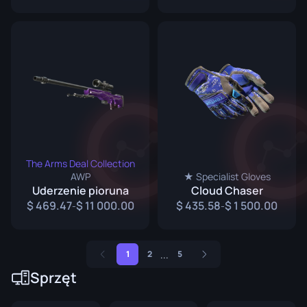
The Arms Deal Collection
AWP
★ Specialist Gloves
Uderzenie pioruna
Cloud Chaser
469.47
11 000.00
435.58
1 500.00
-
-
...
1
2
5
Sprzęt