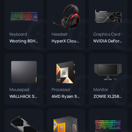
Keyboard
Headset
Graphics Card
Wooting 80HE Black
HyperX Cloud II
NVIDIA GeForce RTX 4080
Mousepad
Processor
Monitor
WALLHACK SY-001
AMD Ryzen 9950X3D
ZOWIE XL2586X+