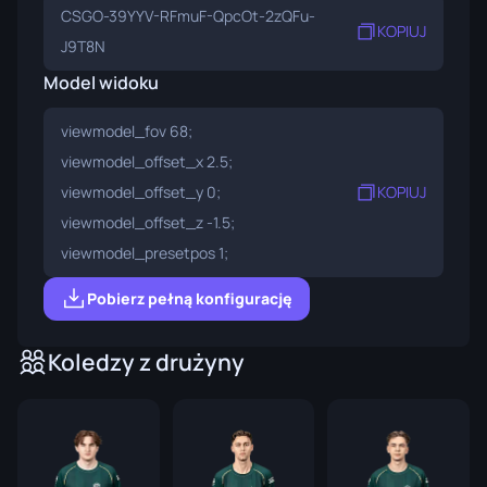
CSGO-39YYV-RFmuF-QpcOt-2zQFu-
KOPIUJ
J9T8N
Model widoku
viewmodel_fov 68;
viewmodel_offset_x 2.5;
viewmodel_offset_y 0;
KOPIUJ
viewmodel_offset_z -1.5;
viewmodel_presetpos 1;
Pobierz pełną konfigurację
Koledzy z drużyny