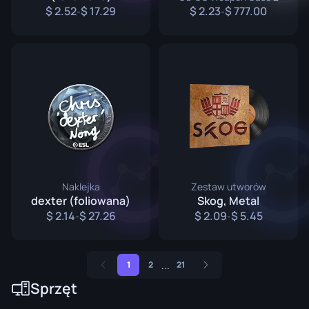
2.52
17.29
2.23
777.00
-
-
Naklejka
Zestaw utworów
dexter (foliowana)
Skog, Metal
2.14
27.26
2.09
5.45
-
-
...
1
2
21
Sprzęt