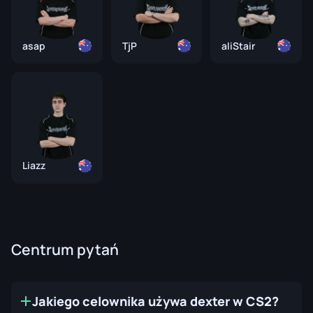
asap
TjP
aliStair
Liazz
Centrum pytań
Jakiego celownika używa dexter w CS2?