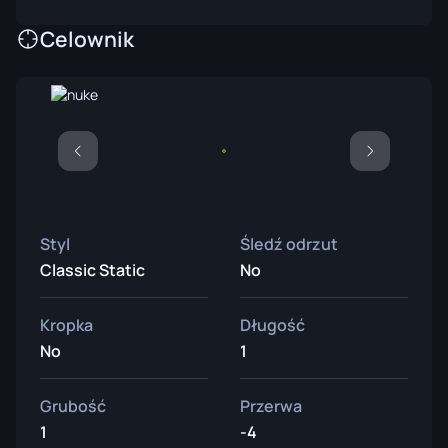
Celownik
Styl
Śledź odrzut
Classic Static
No
Kropka
Długość
No
1
Grubość
Przerwa
1
-4