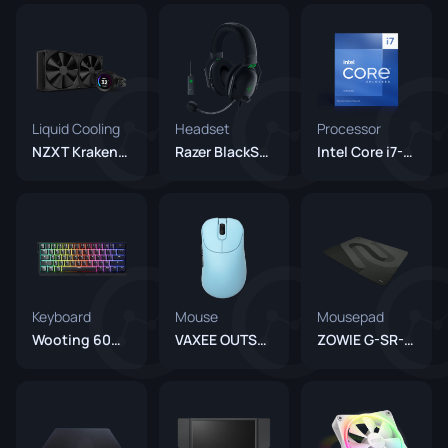
Liquid Cooling
Headset
Processor
NZXT Kraken Elite
Razer BlackShark V2
Intel Core i7-13700KF
Keyboard
Mouse
Mousepad
Wooting 60HE+
VAXEE OUTSET AX Wireless Blue
ZOWIE G-SR-SE Gris