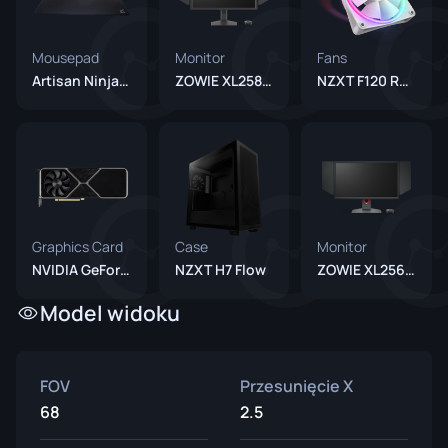
Mousepad
Monitor
Fans
Artisan Ninja FX Zero XSoft
ZOWIE XL2586X+
NZXT F120 RGB
Graphics Card
Case
Monitor
NVIDIA GeForce RTX 4070 Ti Super
NZXT H7 Flow
ZOWIE XL2566K
Model widoku
FOV
Przesunięcie X
68
2.5