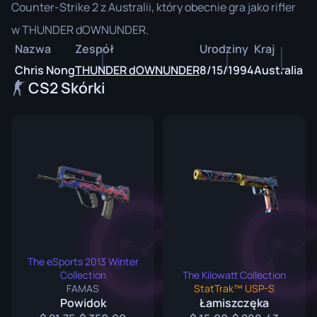
Counter-Strike 2 z Australii, który obecnie gra jako rifler
w THUNDER dOWNUNDER.
Nazwa
Zespół
Urodziny
Kraj
Chris Nong
THUNDER dOWNUNDER
8/15/1994
Australia
CS2 Skórki
The eSports 2013 Winter
Collection
The Kilowatt Collection
FAMAS
StatTrak™ USP-S
Powidok
Łamiszczęka