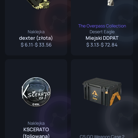
The Overpass Collection
Naklejka
Desert Eagle
dexter (złota)
Miejski DDPAT
6.11
33.56
3.13
72.84
-
-
Naklejka
KSCERATO
(foliowana)
CS:GO Weapon Case 2