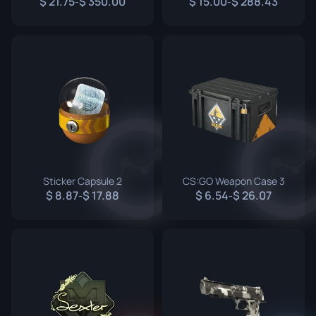
21.75
350.00
15.00
288.43
-
-
Sticker Capsule 2
CS:GO Weapon Case 3
8.87
17.88
6.54
26.07
-
-