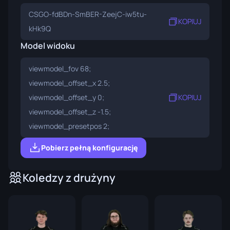
CSGO-fdBDn-SmBER-ZeejC-iw5tu-
KOPIUJ
kHk9Q
Model widoku
viewmodel_fov 68;
viewmodel_offset_x 2.5;
viewmodel_offset_y 0;
KOPIUJ
viewmodel_offset_z -1.5;
viewmodel_presetpos 2;
Pobierz pełną konfigurację
Koledzy z drużyny