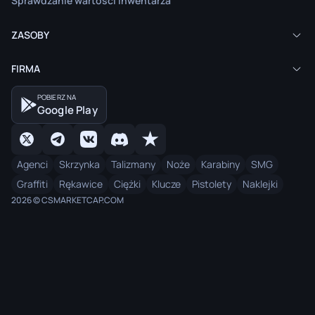
Sprawdzanie wartości inwentarza
ZASOBY
FIRMA
POBIERZ NA
Google Play
Agenci
Skrzynka
Talizmany
Noże
Karabiny
SMG
Graffiti
Rękawice
Ciężki
Klucze
Pistolety
Naklejki
2026 © CSMARKETCAP.COM