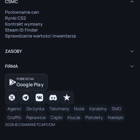
CSMC
Porównanie cen
Rynki CS2
Kontrakt wymiany
Steam ID Finder
Sprawdzanie wartości inwentarza
ZASOBY
FIRMA
POBIERZ NA
Google Play
Agenci
Skrzynka
Talizmany
Noże
Karabiny
SMG
Graffiti
Rękawice
Ciężki
Klucze
Pistolety
Naklejki
2026 © CSMARKETCAP.COM