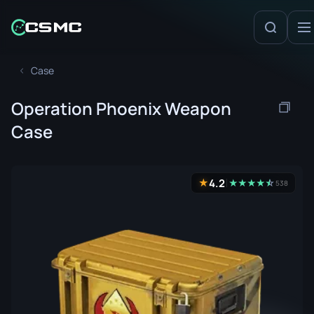
Case
Operation Phoenix Weapon
Case
4.2
★
★
★
★
★
☆
★
538