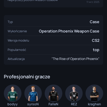
11 wrz 2025
Case
Typ
Operation Phoenix Weapon Case
Wykończenie
CS2
Wersja modelu
top
Popularność
"The Rise of Operation Phoenix"
Aktualizacja
Profesjonalni gracze
bodyy
syrsoN
FalleN
REZ
kraghen