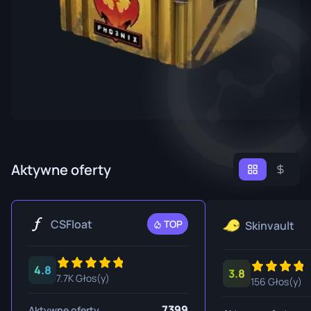
Aktywne oferty
CSFloat
TOP
Skinvault
4.8
3.8
7.7K Głos(y)
156 Głos(y)
7399
Aktywne oferty