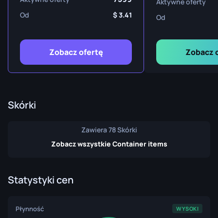
Aktywne oferty
Od
3.41
Od
Zobacz ofertę
Zobacz 
Skórki
Zawiera 78 Skórki
Zobacz wszystkie Container items
Statystyki cen
Płynność
WYSOKI