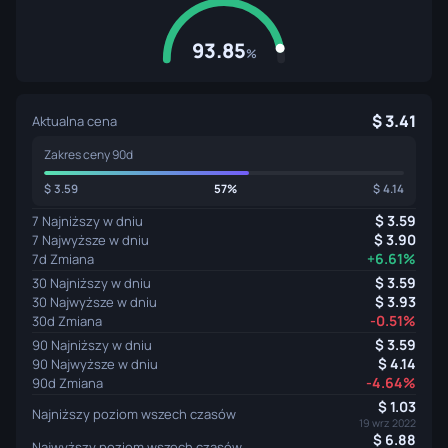
93.85
%
3.41
Aktualna cena
Zakres ceny 90d
3.59
57%
4.14
3.59
7 Najniższy w dniu
3.90
7 Najwyższe w dniu
+6.61%
7d Zmiana
3.59
30 Najniższy w dniu
3.93
30 Najwyższe w dniu
-0.51%
30d Zmiana
3.59
90 Najniższy w dniu
4.14
90 Najwyższe w dniu
-4.64%
90d Zmiana
1.03
Najniższy poziom wszech czasów
19 wrz 2022
6.88
Najwyższy poziom wszech czasów