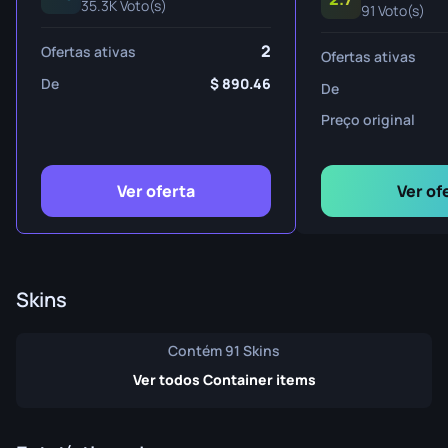
35.3K Voto(s)
91 Voto(s)
2
Ofertas ativas
Ofertas ativas
De
890.46
De
Preço original
Ver oferta
Ver of
Skins
Contém 91 Skins
Ver todos Container items