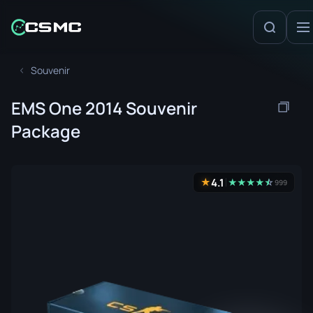
Souvenir
EMS One 2014 Souvenir
Package
4.1
★
★
★
★
★
☆
★
999