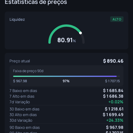
Estatísticas de preços
Liquidez
ALTO
80.91
%
890.46
Preço atual
Faixa de preço 90d
967.98
97%
1 707.15
1 685.84
7 Baixo em dias
1 686.38
7 Alto em dias
+0.02%
7d Variação
1 218.61
30 Baixo em dias
1 699.49
30 Alto em dias
+24.33%
30d Variação
967.98
90 Baixo em dias
1 707.15
90 Alto em dias