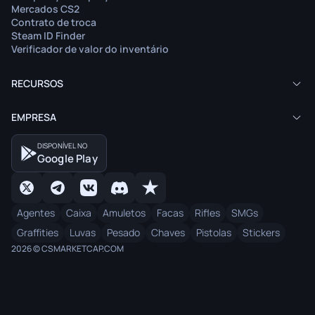
Mercados CS2
Contrato de troca
Steam ID Finder
Verificador de valor do inventário
RECURSOS
EMPRESA
DISPONÍVEL NO
Google Play
Agentes
Caixa
Amuletos
Facas
Rifles
SMGs
Graffities
Luvas
Pesado
Chaves
Pistolas
Stickers
2026 © CSMARKETCAP.COM