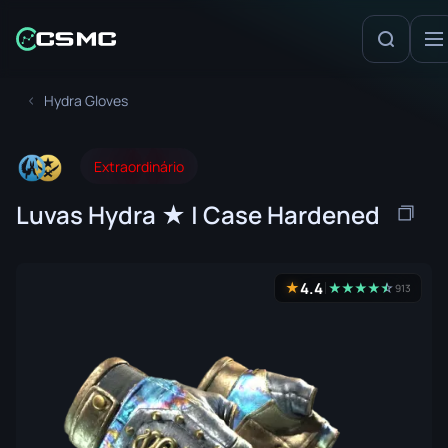
Hydra Gloves
Extraordinário
Luvas Hydra ★ | Case Hardened
4.4
★
★
★
★
★
☆
★
913