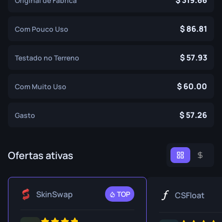
319.66
Original de Fábrica
86.81
Com Pouco Uso
57.93
Testado no Terreno
60.00
Com Muito Uso
57.26
Gasto
Ofertas ativas
SkinSwap
TOP
CSFloat