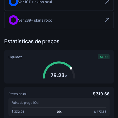
Ver 1011+ skins azul
Ver 289+ skins roxo
Estatísticas de preços
Liquidez
ALTO
79.23
%
319.66
Preço atual
Faixa de preço 90d
332.95
0%
473.58