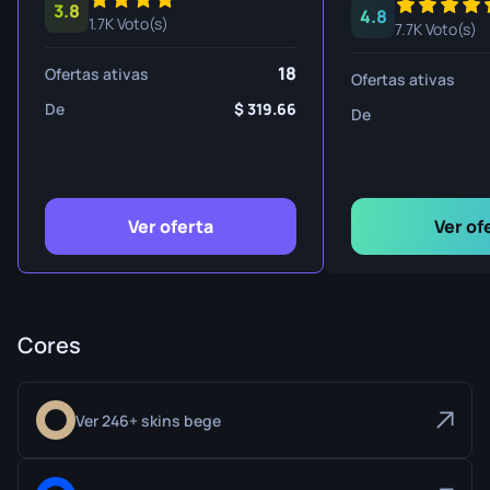
3.8
4.8
1.7K Voto(s)
7.7K Voto(s)
18
Ofertas ativas
Ofertas ativas
De
319.66
De
Ver oferta
Ver of
Cores
Ver 246+ skins bege