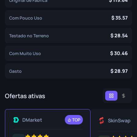
119.64
Original de Fábrica
35.57
Com Pouco Uso
28.54
Testado no Terreno
30.46
Com Muito Uso
28.97
Gasto
Ofertas ativas
DMarket
TOP
SkinSwap