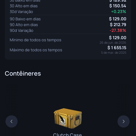
150.54
30 Alto em dias
+0.23%
30d Variação
129.00
90 Baixo em dias
212.79
90 Alto em dias
-27.38%
90d Variação
129.00
Mínimo de todos os tempos
26 de jun. de 2026
1 655.15
Máximo de todos os tempos
5 de mar. de 2025
Contêineres
Clutch Case