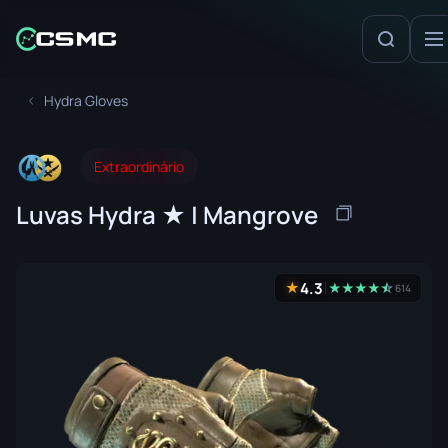
Hydra Gloves
Extraordinário
Luvas Hydra ★ | Mangrove
4.3
★
★
★
★
★
☆
★
614