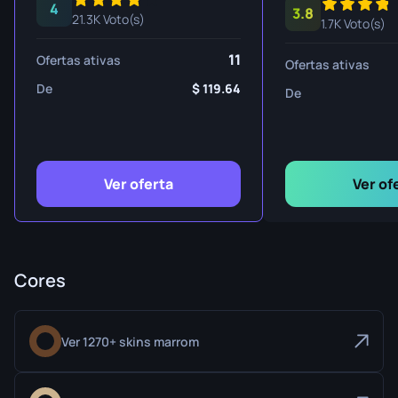
4
3.8
21.3K Voto(s)
1.7K Voto(s)
11
Ofertas ativas
Ofertas ativas
De
119.64
De
Ver oferta
Ver of
Cores
Ver 1270+ skins marrom