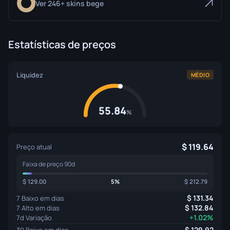
Ver 246+ skins bege
Estatísticas de preços
Liquidez
MÉDIO
55.84
%
119.64
Preço atual
Faixa de preço 90d
129.00
5%
212.79
131.34
7 Baixo em dias
132.84
7 Alto em dias
+1.02%
7d Variação
129.92
30 Baixo em dias