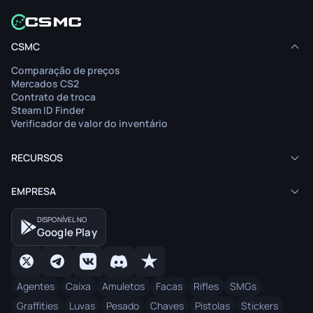
CSMC
Comparação de preços
Mercados CS2
Contrato de troca
Steam ID Finder
Verificador de valor do inventário
RECURSOS
EMPRESA
DISPONÍVEL NO
Google Play
Agentes
Caixa
Amuletos
Facas
Rifles
SMGs
Graffities
Luvas
Pesado
Chaves
Pistolas
Stickers