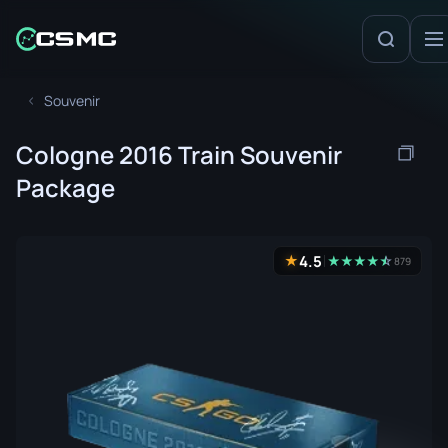
Souvenir
Cologne 2016 Train Souvenir
Package
4.5
★
★
★
★
★
☆
★
879