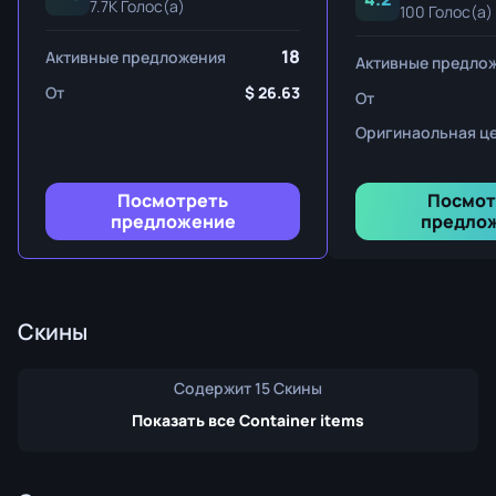
7.7K Голос(а)
100 Голос(а)
18
Активные предложения
Активные предло
От
26.63
От
Оригинаольная ц
Посмотреть
Посмот
предложение
предло
Скины
Содержит 15 Скины
Показать все Container items