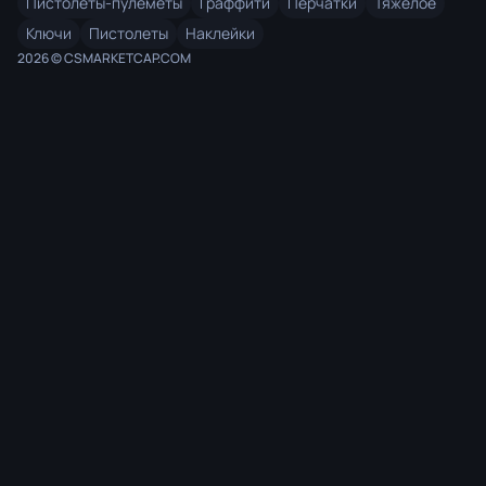
Пистолеты-пулемёты
Граффити
Перчатки
Тяжёлое
Ключи
Пистолеты
Наклейки
2026 © CSMARKETCAP.COM