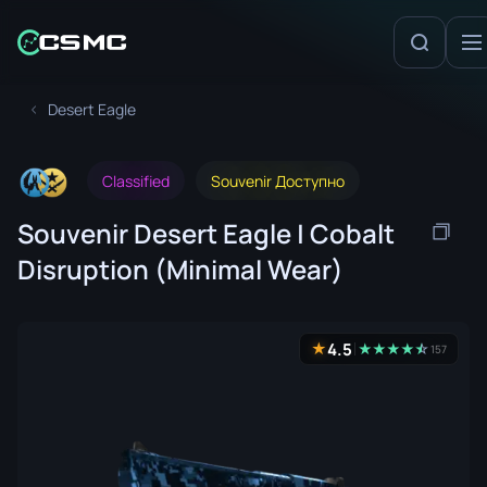
Desert Eagle
Classified
Souvenir Доступно
Souvenir Desert Eagle | Cobalt
Disruption (Minimal Wear)
4.5
★
★
★
★
★
☆
★
157