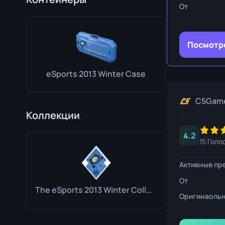
Нож выжива
От
Коготь
Посмотр
Медвежий н
eSports 2013 Winter Case
C5Gam
Коллекции
4.2
15 Голо
Активные пр
От
The eSports 2013 Winter Collection
Оригинаольн