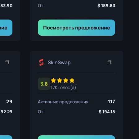
183.90
От
189.83
ние
Посмотреть предложение
SkinSwap
3.8
1.7K Голос(а)
29
117
Активные предложения
192.29
От
194.18