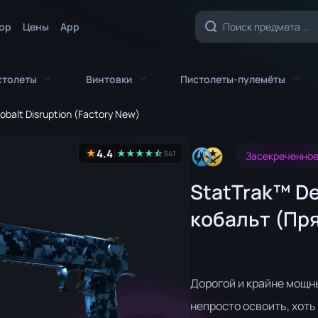
ор
Цены
App
столеты
Винтовки
Пистолеты-пулемёты
obalt Disruption (Factory New)
Все пистолеты
Все винтовки
Все пистолеты-пул
4.4
★
★
★
★
★
☆
★
541
Засекреченно
CZ75-Auto
AK-47
MAC-10
StatTrak™ De
Desert Eagle
AUG
MP5-SD
кобальт (Пря
а
Dual Berettas
AWP
MP7
й нож
Five-SeveN
FAMAS
MP9
Glock-18
G3SG1
P90
Дорогой и крайне мощны
ж
P2000
Автомат «Галиль»
ПП-19 «Бизон»
непросто освоить, хоть 