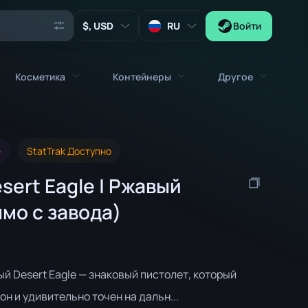
, USD
RU
Войти
Косметика
Контейнеры
Другое
Агенты
емёты
Вся косметика
Все контейнеры
Ключи
е
StatTrak Доступно
Наклейки
Контейнер
Инструменты
sert Eagle | Ржавый
Оружейные брелоки
Ящики
Коллекционные Предметы
мо с завода)
Граффити
Капсула с Автографами
Zeus x27
Наборы музыки
Капсула с Нашивками
Нашивки
Капсула с Наклейками
й Desert Eagle — знаковый пистолет, который
Ящик с музыкой
он и удивительно точен на дальн...