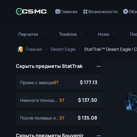
Главная
Возможности
Обз
Перчатки
Тяжёлое
Ножи
Пи
Главная
Desert Eagle
StatTrak™ Desert Eagle | C
Все перчатки
Всё тяжёлое
Все ножи
Скрыть предметы StatTrak
Перчатки Кровавый Гончий
M249
Штык-нож
Перчатки Зуб Удава
MAG-7
Нож Боуи
177.13
Прямо с завода
ST
Перчатки Водителя
Негев
Нож-бабочк
137.50
Немного поношенное
ST
Повязки на Руки
Nova
Классически
135.08
После полевых испытаний
ST
Перчатки Гидры
Sawed-Off
Фальшион
Мотоциклетные Перчатки
XM1014
Складной но
Скрыть предметы Souvenir