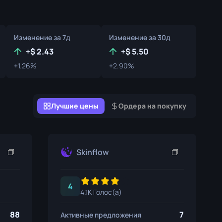
Коробки с Граффити
Сувенир
Изменение за 7д
Изменение за 30д
Сувенирный хайлайт
+
2.43
+
5.50
+1.26%
+2.90%
Пины
Лучшие цены
Ордера на покупку
Skinflow
4
4.1K Голос(а)
88
7
Активные предложения