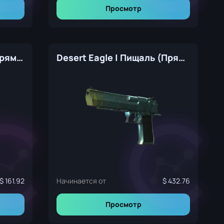
Просмотр
Desert Eagle | Гипноз (Прямо с завода)
Desert Eagle | Пищаль (Прямо с завода)
161.92
Начинается от
432.76
Просмотр