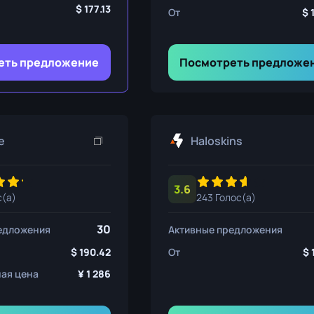
ния
177.13
От
еть предложение
Посмотреть предложе
ож
e
Haloskins
3.6
с(а)
243 Голос(а)
30
едложения
Активные предложения
190.42
От
ая цена
1 286