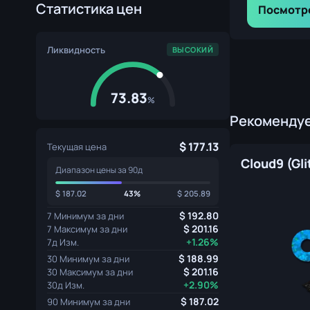
Статистика цен
Посмотр
Ликвидность
ВЫСОКИЙ
73.83
%
Рекоменду
177.13
Текущая цена
Диапазон цены за 90д
187.02
43%
205.89
192.80
7 Минимум за дни
201.16
7 Максимум за дни
+1.26%
7д Изм.
188.99
30 Минимум за дни
201.16
30 Максимум за дни
+2.90%
30д Изм.
187.02
90 Минимум за дни