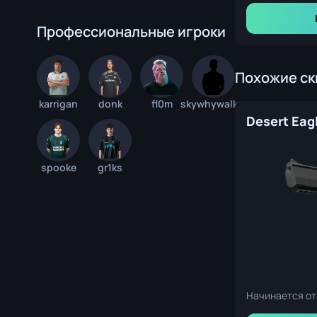
Профессиональные игроки
Похожие с
karrigan
donk
fl0m
skywhywalker
spooke
gr1ks
Начинается от