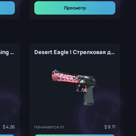
Просмотр
Desert Eagle | Firebreathing (Factory New)
Desert Eagle | Стрелковая дисциплина (Прямо с завода)
4.26
Начинается от
9.71