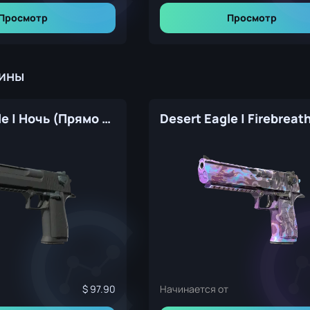
Просмотр
Просмотр
кины
Desert Eagle | Ночь (Прямо с завода)
97.90
Начинается от