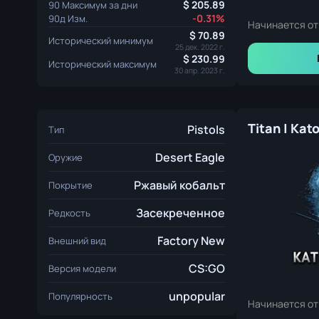
205.89
90 Максимум за дни
-0.31%
90д Изм.
Начинается от
70.89
Исторический минимум
25 дек. 2022 г.
230.99
Исторический максимум
30 апр. 2023 г.
Titan | Kat
Pistols
Тип
Desert Eagle
Оружие
Ржавый кобальт
Покрытие
Засекреченное
Редкость
Factory New
Внешний вид
CS:GO
Версия модели
unpopular
Популярность
Начинается от