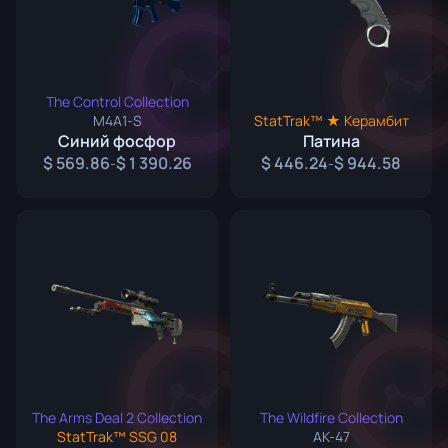
The Control Collection
M4A1-S
StatTrak™ ★ Керамбит
Синий фосфор
Патина
569.86
1 390.26
446.24
944.58
-
-
The Arms Deal 2 Collection
The Wildfire Collection
StatTrak™ SSG 08
AK-47