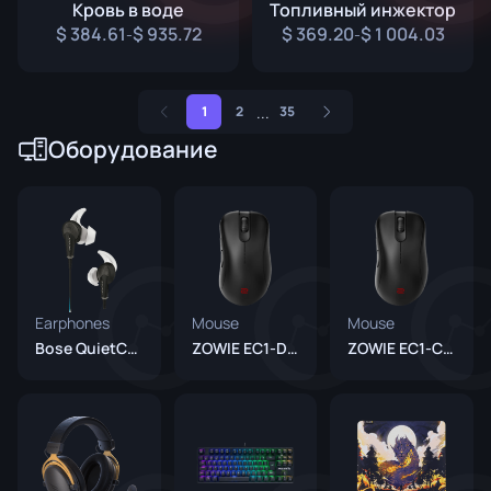
Кровь в воде
Топливный инжектор
384.61
935.72
369.20
1 004.03
-
-
...
1
2
35
Оборудование
Earphones
Mouse
Mouse
Bose QuietComfort 20
ZOWIE EC1-DW
ZOWIE EC1-CW