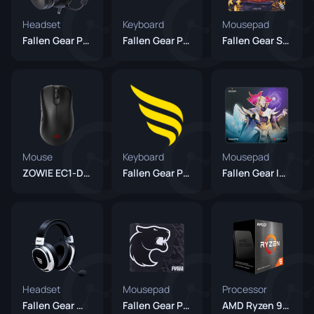
Headset
Keyboard
Mousepad
Fallen Gear Pantera Pro Preto
Fallen Gear Pantera TKL Keyboard
Fallen Gear SkyDragon
Mouse
Keyboard
Mousepad
ZOWIE EC1-DW (Unreleased)
Fallen Gear Pink Keyboard (Unreleased)
Fallen Gear Invoker
Headset
Mousepad
Processor
Fallen Gear Morcego Pro Wireless
Fallen Gear Pantera Pro Furia Edition
AMD Ryzen 9 5950X