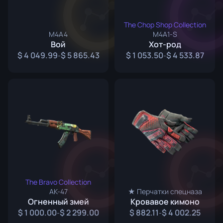
The Chop Shop Collection
M4A4
M4A1-S
Вой
Хот-род
4 049.99
5 865.43
1 053.50
4 533.87
-
-
The Bravo Collection
AK-47
★ Перчатки спецназа
Огненный змей
Кровавое кимоно
1 000.00
2 299.00
882.11
4 002.25
-
-