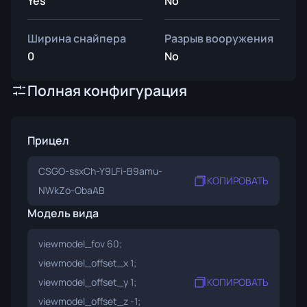
Yes
No
Ширина снайпера
Разрыв вооружения
0
No
Полная конфигурация
Прицел
CSGO-ssxCh-Y9LFi-B9amu-
КОПИРОВАТЬ
NWkZo-ObaAB
Модель вида
viewmodel_fov 60;
viewmodel_offset_x 1;
viewmodel_offset_y 1;
КОПИРОВАТЬ
viewmodel_offset_z -1;