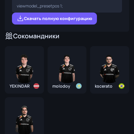
viewmodel_presetpos 1;
Скачать полную конфигурацию
Сокомандники
YEKINDAR
molodoy
kscerato