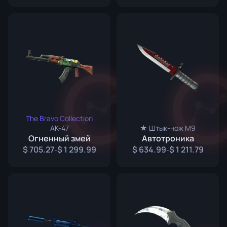
The Bravo Collection
AK-47
★ Штык-нож M9
Огненный змей
Автотроника
705.27
1 299.99
634.99
1 211.79
-
-