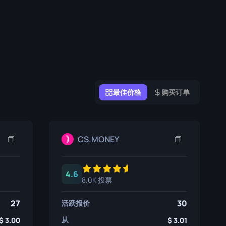
涂鸦盒子
纪念品
纪念品亮点
徽章
最佳价格
购买订单
CS.MONEY
4.6
8.0K 投票
27
30
活跃报价
从
3.00
3.01