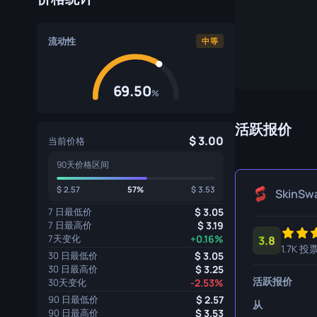
专家手套
屠宰刀
流动性
运动手套
猎人刀
中等
爪刀
69.50
%
库克利刀
M9 刺刀
活跃报价
3.00
当前价格
折刀
90天价格区间
游牧刀
2.57
57%
3.53
SkinSw
伞绳刀
7 日最低价
3.05
7 日最高价
3.19
7天变化
+0.16%
影子匕首
3.8
1.7K 投
30 日最低价
3.05
骷髅刀
30 日最高价
3.25
活跃报价
30天变化
-2.53%
匕首
90 日最低价
2.57
从
90 日最高价
3.53