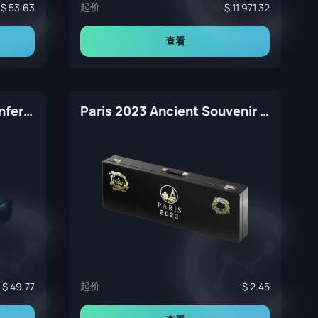
起价
53.63
11 971.32
查看
ESL One Katowice 2015 Inferno Souvenir Package
Paris 2023 Ancient Souvenir Package
起价
49.77
2.45