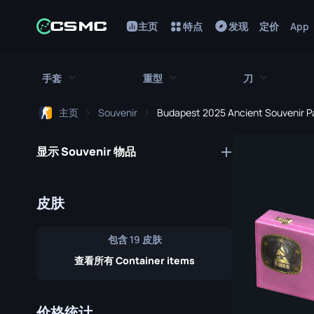
主页
特点
发现
定价
App
手套
重型
刀
主页
Souvenir
Budapest 2025 Ancient Souvenir 
所有手套
所有重型武器
所有刀
显示 Souvenir 物品
猎犬手套
刺刀
M249
折断的牙齿手套
鲍伊刀
MAG-7
皮肤
驾驶手套
蝴蝶刀
Negev
包含 19 皮肤
手包
经典刀
Nova
查看所有 Container items
九头蛇手套
锯短型霰弹枪
弯刀
摩托车手套
翻转刀
XM1014
价格统计