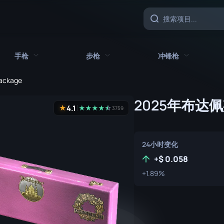
手枪
步枪
冲锋枪
Package
具
所有手枪
所有步枪
所有冲锋枪
2025年布达
4.1
★
★
★
★
★
☆
★
3759
CZ75 自动
AK-47
MAC-10
沙漠之鹰
AUG
MP5-SD
24小时变化
双持贝瑞塔
AWP
MP7
+
0.058
Five-SeveN
FAMAS
+1.89%
MP9
Glock-18
G3SG1
P90
加利尔 AR
PP-野牛
P2000