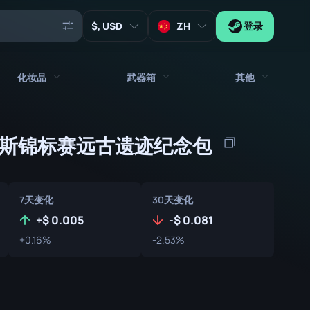
, USD
ZH
登录
化妆品
武器箱
其他
代理
所有饰品
所有武器箱
佩斯锦标赛远古遗迹纪念包
钥匙
贴纸
箱子
工具
武器挂饰
板条箱
收藏品
7天变化
30天变化
涂鸦
签名胶囊
+
0.005
-
0.081
Zeus x27
音乐包
补丁胶囊
+0.16%
-2.53%
补丁
贴纸胶囊
音乐包盒