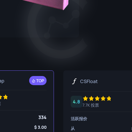
P250
M4A1-S
UMP-45
R8 左轮手枪
M4A4
Tec-9
SCAR-20
USP-S
SG 553
SSG 08
ap
TOP
CSFloat
4.8
票
7.7K 投票
334
活跃报价
3.00
从