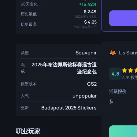
生存刀
90天变化
+16.42%
2.49
历史最低
鹰爪刀
2026年4月8日
4.25
历史最高
熊刀
2026年4月18日
Souvenir
Lis Skin
类型
2025年布达佩斯锦标赛远古遗
完
成
迹纪念包
4.8
2.7K 投
CS2
模型版本
活跃报价
unpopular
人气
从
Budapest 2025 Stickers
更新
职业玩家