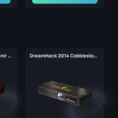
Krakow 2017 Nuke Souvenir Package
DreamHack 2014 Cobblestone Souvenir Package