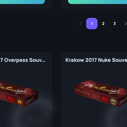
1
2
3
Krakow 2017 Overpass Souvenir Package