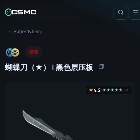
Butterfly Knife
隐秘
蝴蝶刀（★） | 黑色层压板
4.2
★
★
★
★
★
☆
★
764