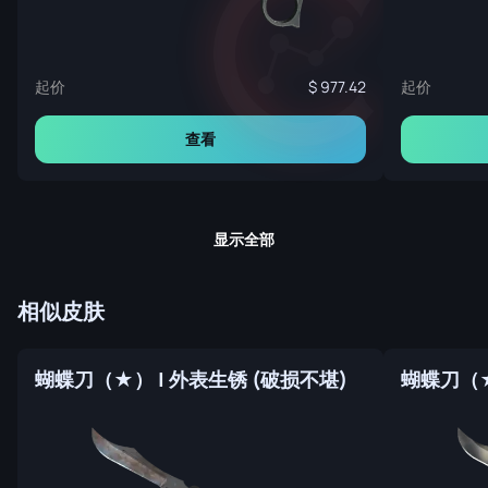
起价
起价
977.42
查看
显示全部
相似皮肤
蝴蝶刀（★） | 外表生锈 (破损不堪)
蝴蝶刀（★