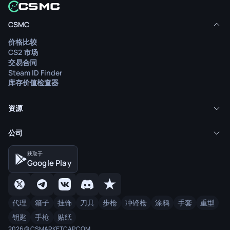
CSMC
价格比较
CS2 市场
交易合同
Steam ID Finder
库存价值检查器
资源
公司
获取于
Google Play
代理
箱子
挂饰
刀具
步枪
冲锋枪
涂鸦
手套
重型
钥匙
手枪
贴纸
2026 © CSMARKETCAP.COM