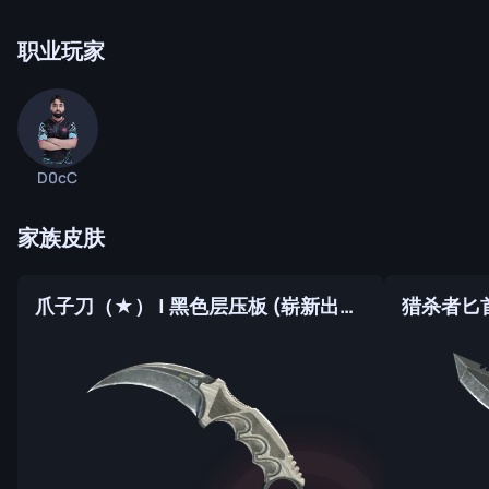
职业玩家
D0cC
家族皮肤
爪子刀（★） | 黑色层压板 (崭新出厂)