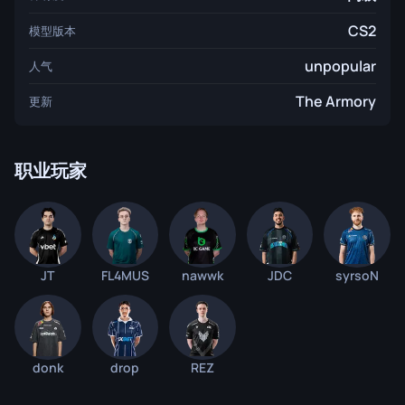
CS2
模型版本
unpopular
人气
The Armory
更新
职业玩家
JT
FL4MUS
nawwk
JDC
syrsoN
donk
drop
REZ