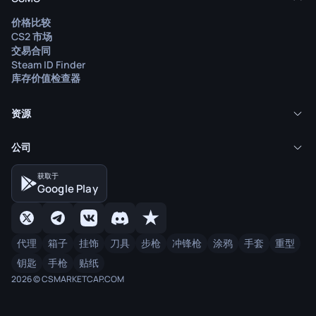
价格比较
CS2 市场
交易合同
Steam ID Finder
库存价值检查器
资源
公司
获取于
Google Play
代理
箱子
挂饰
刀具
步枪
冲锋枪
涂鸦
手套
重型
钥匙
手枪
贴纸
2026 © CSMARKETCAP.COM