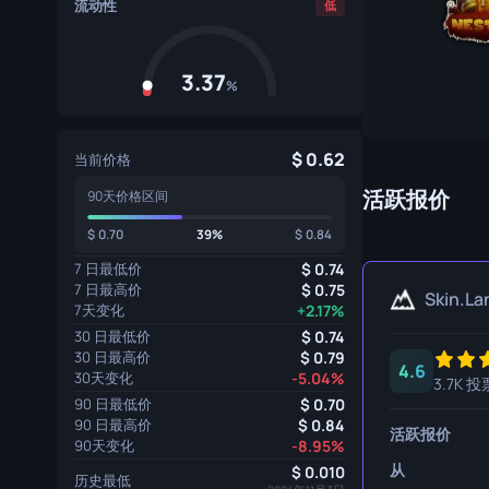
流动性
低
专家手套
屠宰刀
运动手套
猎人刀
3.37
%
爪刀
库克利刀
0.62
当前价格
M9 刺刀
活跃报价
90天价格区间
0.70
39%
0.84
折刀
7 日最低价
0.74
游牧刀
7 日最高价
0.75
Skin.La
7天变化
+2.17%
伞绳刀
30 日最低价
0.74
30 日最高价
0.79
影子匕首
4.6
30天变化
-5.04%
3.7K 投
90 日最低价
0.70
骷髅刀
90 日最高价
0.84
活跃报价
90天变化
-8.95%
匕首
从
0.010
历史最低