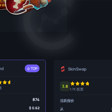
P250
M4A1-S
UMP-45
R8 左轮手枪
M4A4
Tec-9
SCAR-20
USP-S
SG 553
SSG 08
nd
TOP
SkinSwap
3.8
票
1.7K 投票
874
活跃报价
0.62
从