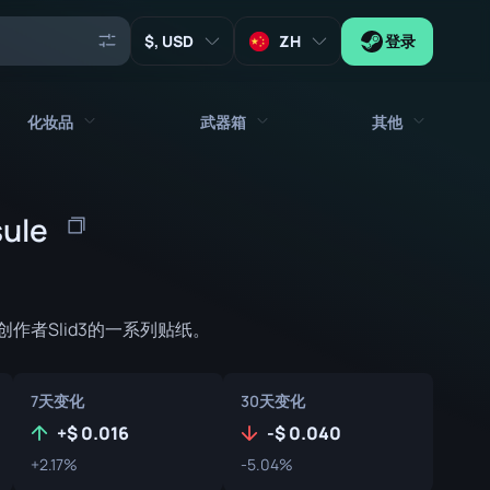
, USD
ZH
登录
化妆品
武器箱
其他
代理
所有饰品
所有武器箱
ule
钥匙
贴纸
箱子
工具
武器挂饰
板条箱
收藏品
作者Slid3的一系列贴纸。
涂鸦
签名胶囊
Zeus x27
音乐包
补丁胶囊
7天变化
30天变化
补丁
贴纸胶囊
+
0.016
-
0.040
+2.17%
-5.04%
音乐包盒