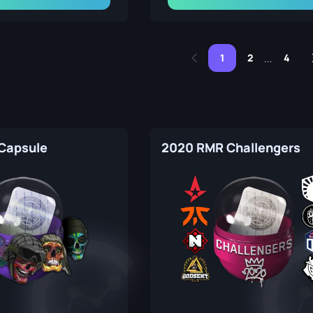
1
2
4
...
Capsule
2020 RMR Challengers