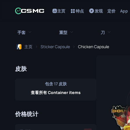
主页
特点
发现
定价
App
手套
重型
刀
主页
Sticker Capsule
Chicken Capsule
所有手套
所有重型武器
所有刀
猎犬手套
刺刀
M249
皮肤
折断的牙齿手套
鲍伊刀
MAG-7
包含 17 皮肤
驾驶手套
蝴蝶刀
Negev
查看所有 Container items
手包
经典刀
Nova
九头蛇手套
锯短型霰弹枪
弯刀
价格统计
摩托车手套
翻转刀
XM1014