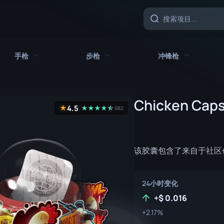
手枪
步枪
冲锋枪
具
所有手枪
所有步枪
所有冲锋枪
Chicken Caps
4.5
★
★
★
★
★
☆
★
982
CZ75 自动
AK-47
MAC-10
沙漠之鹰
AUG
MP5-SD
该胶囊包含了来自于社区创
双持贝瑞塔
AWP
MP7
Five-SeveN
FAMAS
MP9
24小时变化
Glock-18
G3SG1
P90
+
0.016
+2.17%
加利尔 AR
PP-野牛
P2000