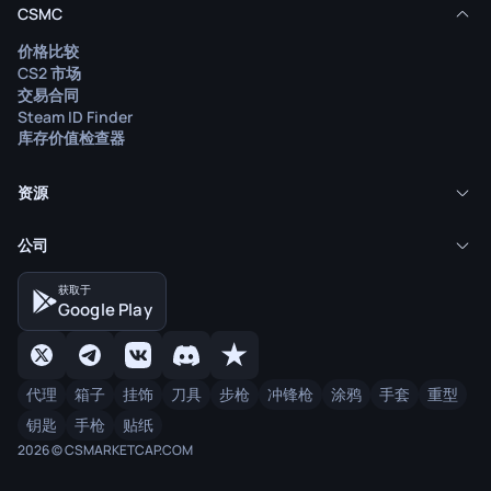
CSMC
价格比较
CS2 市场
交易合同
Steam ID Finder
库存价值检查器
资源
公司
获取于
Google Play
代理
箱子
挂饰
刀具
步枪
冲锋枪
涂鸦
手套
重型
钥匙
手枪
贴纸
2026 © CSMARKETCAP.COM