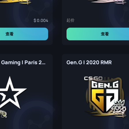
起价
0.004
查看
查看
Complexity Gaming | Paris 2023
Gen.G | 2020 RMR