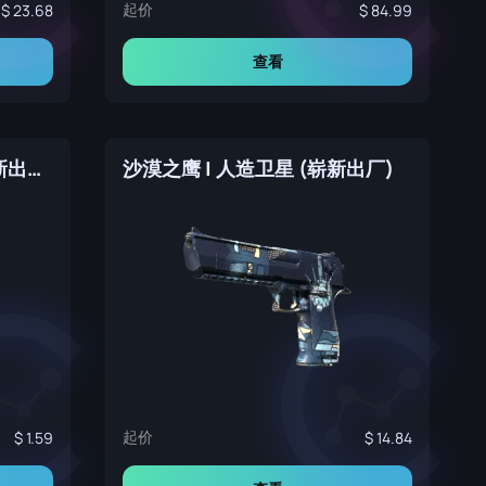
起价
23.68
84.99
查看
沙漠之鹰 | 科林斯遗产 (崭新出厂)
沙漠之鹰 | 人造卫星 (崭新出厂)
起价
1.59
14.84