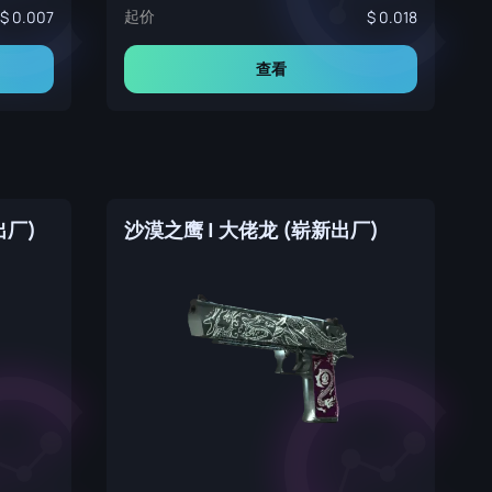
起价
0.007
0.018
查看
出厂)
沙漠之鹰 | 大佬龙 (崭新出厂)