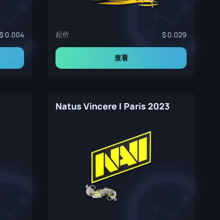
起价
0.004
0.029
查看
Natus Vincere | Paris 2023