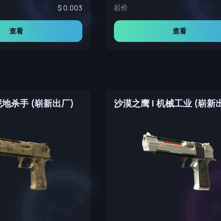
起价
0.003
查看
查看
泥地杀手 (崭新出厂)
沙漠之鹰 | 机械工业 (崭新