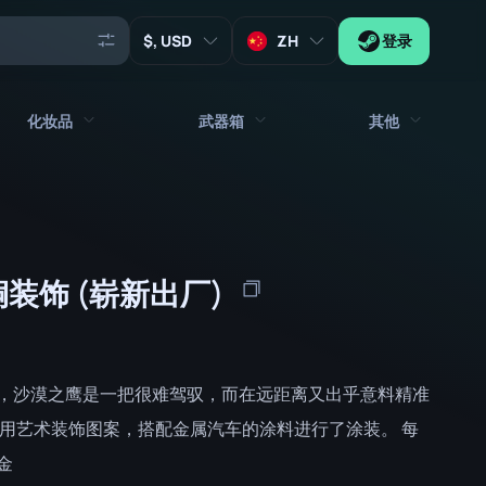
, USD
ZH
登录
化妆品
武器箱
其他
代理
所有饰品
所有武器箱
钥匙
贴纸
箱子
工具
铜装饰 (崭新出厂)
武器挂饰
板条箱
收藏品
涂鸦
签名胶囊
Zeus x27
音乐包
补丁胶囊
，沙漠之鹰是一把很难驾驭，而在远距离又出乎意料精准
补丁
贴纸胶囊
使用艺术装饰图案，搭配金属汽车的涂料进行了涂装。 每
金
音乐包盒