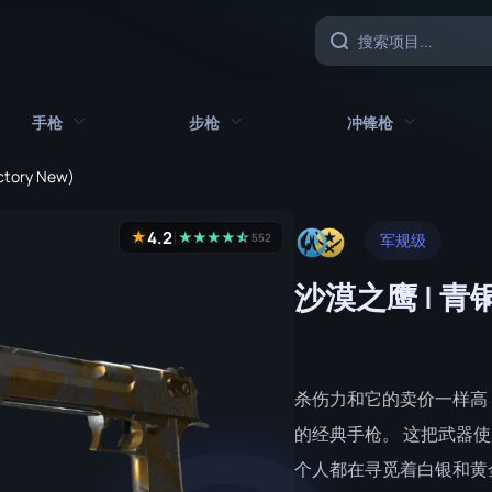
手枪
步枪
冲锋枪
actory New)
具
所有手枪
所有步枪
所有冲锋枪
4.2
★
★
★
★
★
☆
★
552
军规级
CZ75 自动
AK-47
MAC-10
沙漠之鹰 | 青
沙漠之鹰
AUG
MP5-SD
双持贝瑞塔
AWP
MP7
Five-SeveN
FAMAS
MP9
杀伤力和它的卖价一样高
Glock-18
G3SG1
P90
的经典手枪。 这把武器
个人都在寻觅着白银和黄
加利尔 AR
PP-野牛
P2000