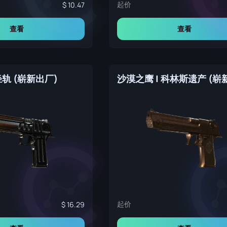
起价
10.47
查看
查看
轻轨 (崭新出厂)
起价
16.29