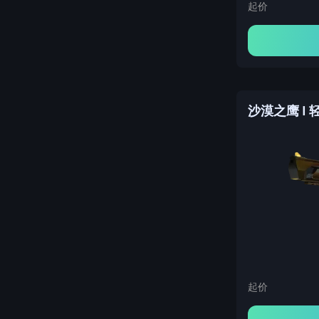
起价
沙漠之鹰 | 
起价