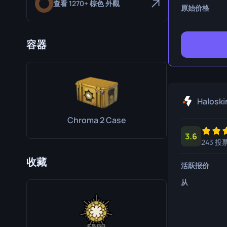
查看 1270+ 棕色 外觀
生存刀
原始价格
鹰爪刀
容器
熊刀
Haloski
Chroma 2 Case
3.6
243 投
收藏
活跃报价
从