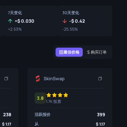
涂鸦盒子
7天变化
30天变化
纪念品
+
0.030
-
0.42
纪念品亮点
+2.53%
-25.55%
徽章
最佳价格
购买订单
SkinSwap
3.8
1.7K 投票
238
399
活跃报价
从
1.17
1.17