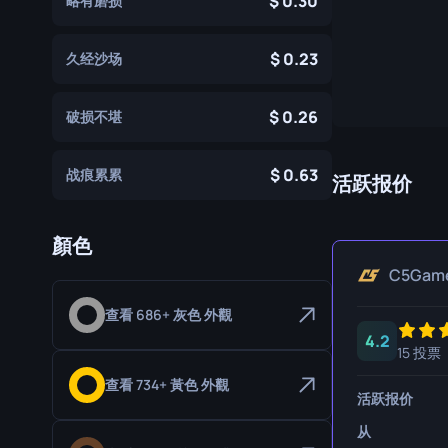
0.30
略有磨损
专家手套
屠宰刀
0.23
运动手套
猎人刀
久经沙场
爪刀
0.26
破损不堪
库克利刀
0.63
战痕累累
M9 刺刀
活跃报价
折刀
顏色
游牧刀
C5Gam
伞绳刀
查看 686+ 灰色 外觀
影子匕首
4.2
15 投票
骷髅刀
查看 734+ 黃色 外觀
活跃报价
匕首
从