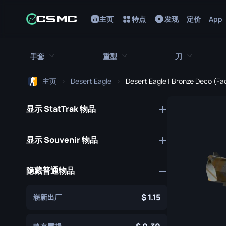
主页
特点
发现
定价
App
手套
重型
刀
主页
Desert Eagle
Desert Eagle | Bronze Deco (F
所有手套
所有重型武器
所有刀
显示 StatTrak 物品
猎犬手套
刺刀
M249
折断的牙齿手套
鲍伊刀
MAG-7
显示 Souvenir 物品
驾驶手套
蝴蝶刀
Negev
隐藏普通物品
手包
经典刀
Nova
九头蛇手套
锯短型霰弹枪
弯刀
1.15
崭新出厂
摩托车手套
翻转刀
XM1014