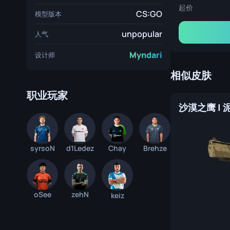
起价
CS:GO
模型版本
unpopular
人气
Myndari
设计师
相似皮肤
职业玩家
沙漠之鹰 | 
syrsoN
d1Ledez
Chay
Brehze
oSee
zehN
keiz