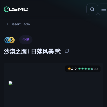
Desert Eagle
受限
沙漠之鹰 | 日落风暴 弐
4.2
★
★
★
★
★
☆
★
853