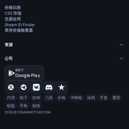
价格比较
CS2 市场
交易合同
Steam ID Finder
库存价值检查器
资源
公司
获取于
Google Play
代理
箱子
挂饰
刀具
步枪
冲锋枪
涂鸦
手套
重型
钥匙
手枪
贴纸
2026 © CSMARKETCAP.COM