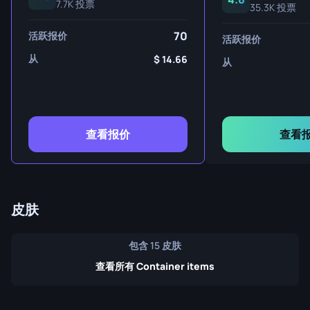
7.7K 投票
35.3K 投票
70
活跃报价
活跃报价
从
14.66
从
查看报价
查看
皮肤
包含 15 皮肤
查看所有 Container items