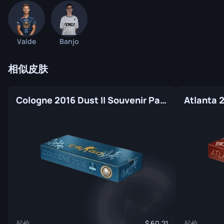
Valde
Banjo
相似皮肤
Cologne 2016 Dust II Souvenir Package
起价
起价
60.21