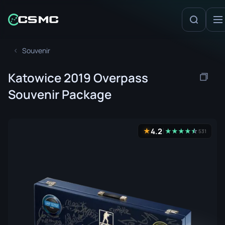
Souvenir
Katowice 2019 Overpass
Souvenir Package
4.2
★
★
★
★
★
☆
★
531