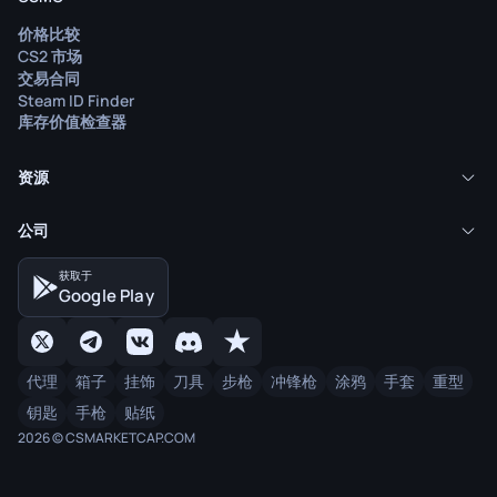
价格比较
CS2 市场
交易合同
Steam ID Finder
库存价值检查器
资源
公司
获取于
Google Play
代理
箱子
挂饰
刀具
步枪
冲锋枪
涂鸦
手套
重型
钥匙
手枪
贴纸
2026 © CSMARKETCAP.COM