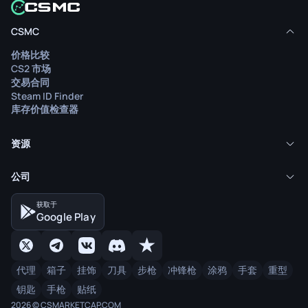
CSMC
价格比较
CS2 市场
交易合同
Steam ID Finder
库存价值检查器
资源
公司
获取于
Google Play
代理
箱子
挂饰
刀具
步枪
冲锋枪
涂鸦
手套
重型
钥匙
手枪
贴纸
2026 © CSMARKETCAP.COM