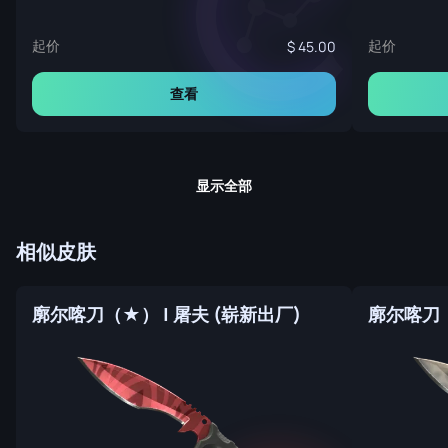
起价
起价
45.00
查看
显示全部
相似皮肤
廓尔喀刀（★） | 屠夫 (崭新出厂)