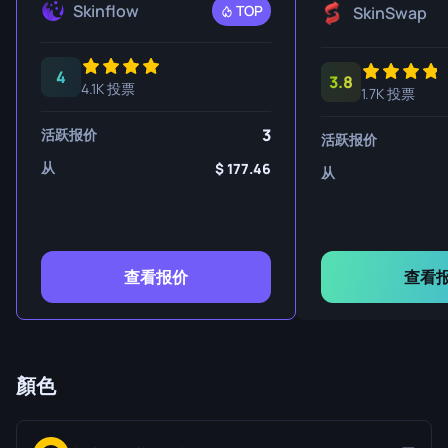
Skinflow
TOP
SkinSwap
4
3.8
4.1K 投票
1.7K 投票
3
活跃报价
活跃报价
从
177.46
从
查看报价
查看
顏色