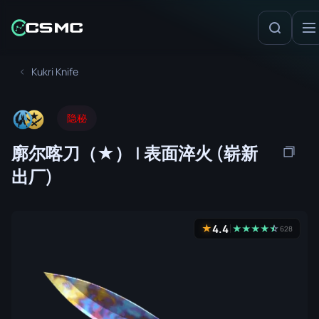
Kukri Knife
隐秘
廓尔喀刀（★） | 表面淬火 (崭新
出厂)
4.4
★
★
★
★
★
☆
★
628