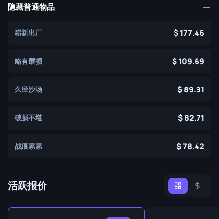
隐藏普通物品
177.46
崭新出厂
109.69
略有磨损
89.91
久经沙场
82.71
破损不堪
78.42
战痕累累
活跃报价