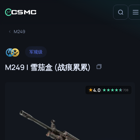
M249
军规级
M249 | 雪茄盒 (战痕累累)
4.0
★
★
★
★
★
☆
★
708