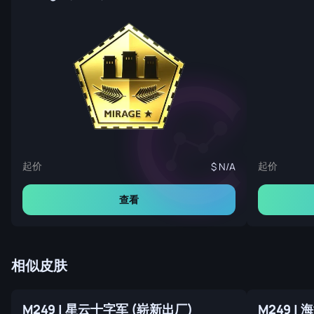
起价
起价
N/A
查看
相似皮肤
M249 | 星云十字军 (崭新出厂)
M249 |