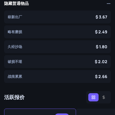
隐藏普通物品
3.67
崭新出厂
2.49
略有磨损
1.80
久经沙场
2.02
破损不堪
2.66
战痕累累
活跃报价