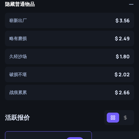
隐藏普通物品
3.56
崭新出厂
2.49
略有磨损
1.80
久经沙场
2.02
破损不堪
2.66
战痕累累
活跃报价