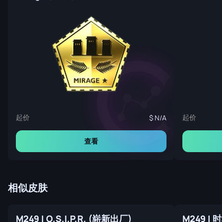
起价
起价
N/A
查看
相似皮肤
M249 | O.S.I.P.R. (崭新出厂)
M249 |