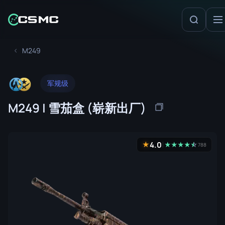
M249
军规级
M249 | 雪茄盒 (崭新出厂)
4.0
★
★
★
★
★
☆
★
788