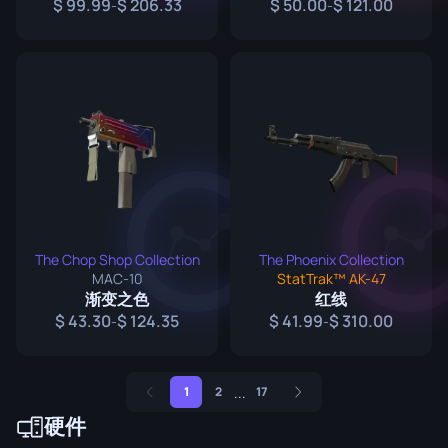
99.99
206.33
50.00
121.00
-
-
The Chop Shop Collection
The Phoenix Collection
MAC-10
StatTrak™ AK-47
渐变之色
红线
43.30
124.35
41.99
310.00
-
-
...
1
2
17
硬件