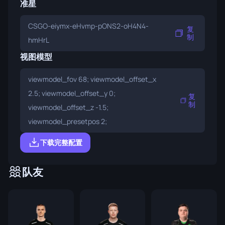
准星
CSGO-eiymx-eHvmp-pONS2-oH4N4-
复
制
hmHrL
视图模型
viewmodel_fov 68; viewmodel_offset_x
2.5; viewmodel_offset_y 0;
复
制
viewmodel_offset_z -1.5;
viewmodel_presetpos 2;
下载完整配置
队友