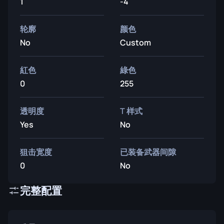
1
-4
轮廓
颜色
No
Custom
紅色
綠色
0
255
透明度
T 样式
Yes
No
狙击宽度
已装备武器间隙
0
No
完整配置