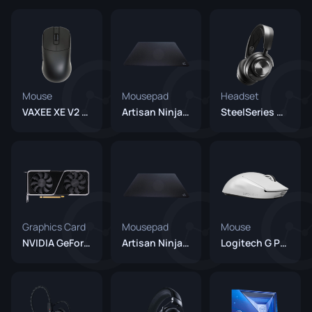
Mouse
Mousepad
Headset
VAXEE XE V2 Black
Artisan Ninja FX Zero XSoft
SteelSeries Arctis Nova Pro Wireless
Graphics Card
Mousepad
Mouse
NVIDIA GeForce RTX 3070
Artisan Ninja FX Zero XSoft Black
Logitech G Pro X Superlight 2 White