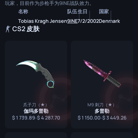
玩家，目前作为步枪手为9INE战队效力。
名称
队伍
生日
国家
Tobias Kragh Jensen
9INE
7/2/2002
Denmark
CS2 皮肤
爪子刀（★）
M9 刺刀（★）
伽玛多普勒
多普勒
1 739.89
4 287.70
1 150.00
3 449.26
-
-