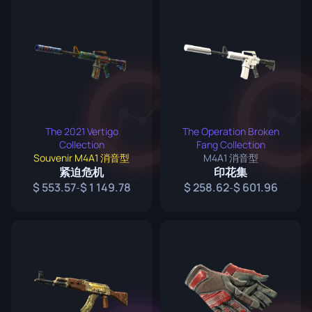
The 2021 Vertigo
The Operation Broken
Collection
Fang Collection
Souvenir M4A1 消音型
M4A1 消音型
紧迫危机
印花集
553.57
1 149.78
258.62
601.96
-
-