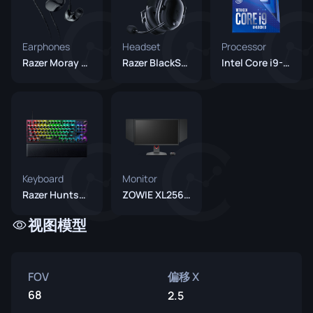
Earphones
Headset
Processor
Razer Moray Black
Razer BlackShark V2 Pro Black
Intel Core i9-10900K
Keyboard
Monitor
Razer Huntsman V3 Pro TKL Black
ZOWIE XL2566K
视图模型
FOV
偏移 X
68
2.5