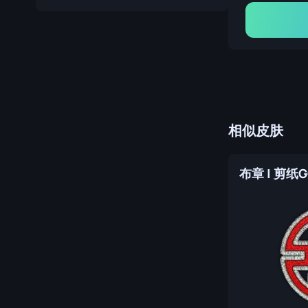
相似皮肤
布章 | 剪纸