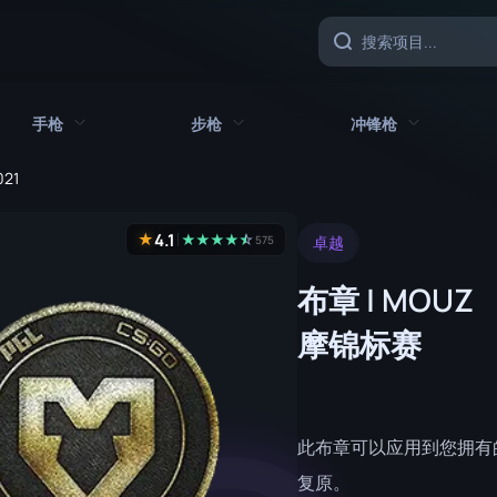
手枪
步枪
冲锋枪
021
具
所有手枪
所有步枪
所有冲锋枪
4.1
★
★
★
★
★
☆
★
575
卓越
CZ75 自动
AK-47
MAC-10
布章 | MOUZ
沙漠之鹰
AUG
MP5-SD
摩锦标赛
双持贝瑞塔
AWP
MP7
Five-SeveN
FAMAS
MP9
Glock-18
G3SG1
P90
此布章可以应用到您拥有
加利尔 AR
PP-野牛
P2000
复原。