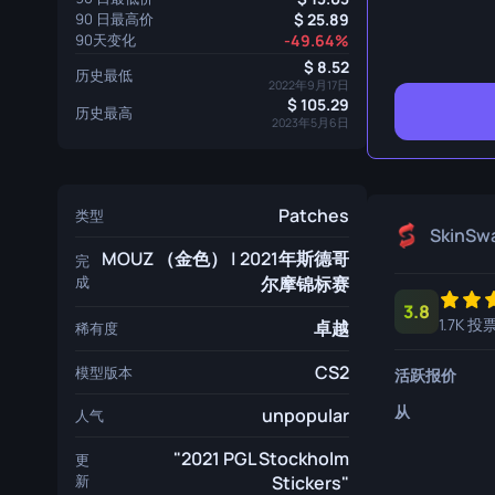
生存刀
90 日最高价
25.89
90天变化
-49.64%
鹰爪刀
8.52
历史最低
2022年9月17日
熊刀
105.29
历史最高
2023年5月6日
Patches
类型
SkinSw
MOUZ （金色） | 2021年斯德哥
完
成
尔摩锦标赛
3.8
1.7K 投
卓越
稀有度
CS2
模型版本
活跃报价
从
unpopular
人气
"2021 PGL Stockholm
更
新
Stickers"