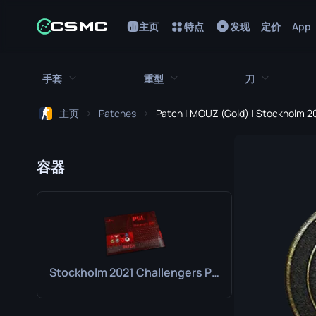
主页
特点
发现
定价
App
手套
重型
刀
主页
Patches
Patch | MOUZ (Gold) | Stockholm 2
所有手套
所有重型武器
所有刀
猎犬手套
刺刀
M249
容器
折断的牙齿手套
鲍伊刀
MAG-7
驾驶手套
蝴蝶刀
Negev
手包
经典刀
Nova
Stockholm 2021 Challengers Patch Pack
九头蛇手套
锯短型霰弹枪
弯刀
摩托车手套
翻转刀
XM1014