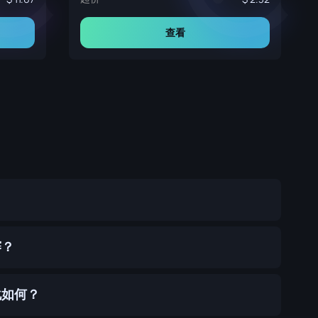
查看
？
赛？
化如何？