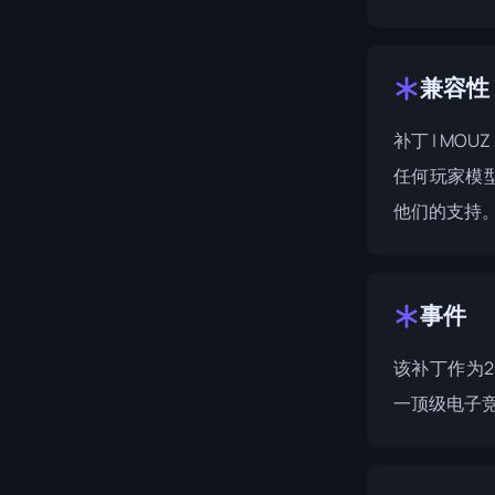
兼容性
补丁 | MO
任何玩家模
他们的支持
事件
该补丁作为
一顶级电子