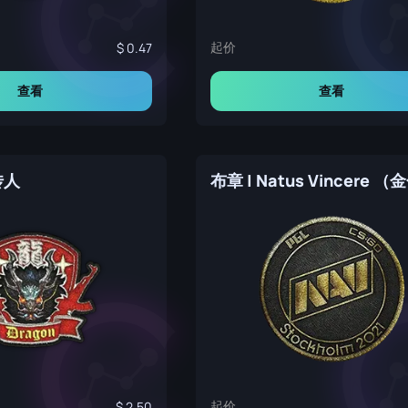
起价
0.47
查看
查看
传人
起价
2.50