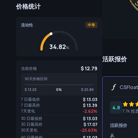
价格统计
专家手套
屠宰刀
运动手套
猎人刀
流动性
中等
爪刀
库克利刀
34.82
%
M9 刺刀
活跃报价
折刀
12.79
当前价格
90天价格区间
游牧刀
CSFloa
13.03
0%
25.89
伞绳刀
7 日最低价
13.03
影子匕首
7 日最高价
13.39
4.8
7天变化
-2.62%
7.7K 投
骷髅刀
30 日最低价
13.03
30 日最高价
17.07
活跃报价
匕首
30天变化
-23.63%
从
90 日最低价
13.03