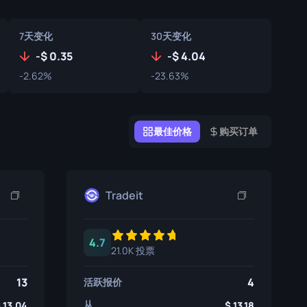
涂鸦盒子
7天变化
30天变化
纪念品
-
0.35
-
4.04
纪念品亮点
-2.62%
-23.63%
徽章
最佳价格
购买订单
Tradeit
4.7
21.0K 投票
13
4
活跃报价
从
13.04
13.18