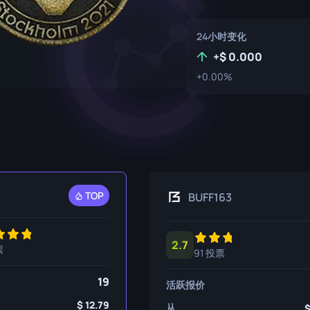
P250
M4A1-S
UMP-45
24小时变化
R8 左轮手枪
M4A4
+
0.000
Tec-9
SCAR-20
+0.00%
USP-S
SG 553
SSG 08
t
TOP
BUFF163
2.7
票
91 投票
19
活跃报价
12.79
从