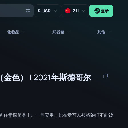
, USD
ZH
登录
化妆品
武器箱
其他
代理
所有饰品
所有武器箱
钥匙
贴纸
箱子
工具
 （金色） | 2021年斯德哥尔
武器挂饰
板条箱
收藏品
涂鸦
签名胶囊
Zeus x27
音乐包
补丁胶囊
补丁
贴纸胶囊
的任意探员身上。一旦应用，此布章可以被移除但不能被
音乐包盒