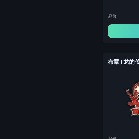
起价
布章 | 龙的
起价