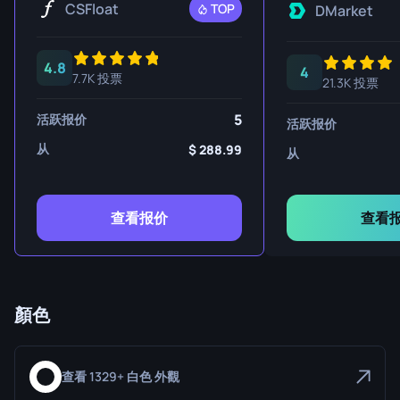
CSFloat
TOP
DMarket
4.8
4
7.7K 投票
21.3K 投票
5
活跃报价
活跃报价
从
288.99
从
查看报价
查看
顏色
查看 1329+ 白色 外觀