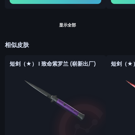
显示全部
相似皮肤
短剑（★） | 致命紫罗兰 (崭新出厂)
短剑（★）