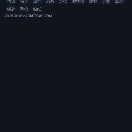
代理
箱子
挂饰
刀具
步枪
冲锋枪
涂鸦
手套
重型
钥匙
手枪
贴纸
2026 © CSMARKETCAP.COM