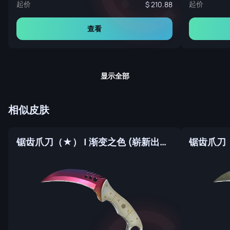
起价
起价
210.88
查看
显示全部
相似皮肤
锯齿爪刀（★） | 渐变之色 (崭新出厂)