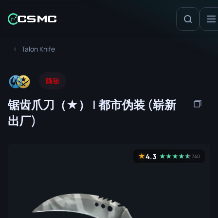
Talon Knife
隐秘
锯齿爪刀（★） | 都市伪装 (崭新
出厂)
4.3
★
★
★
★
★
☆
★
740