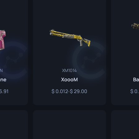
nsmesser
ser
ser
eN
XM1014
ane
XoooM
Ba
6.91
0.012
29.00
0
-