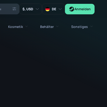
, USD
DE
Anmelden
Kosmetik
Behälter
Sonstiges
Agenten
stolen
Alle kosmetischen Gegenstände
Alle Behälter
Schlüssel
Sticker
Kiste
Werkzeuge
Waffentalismane
Kisten
Sammlerstücke
Graffitis
Autogrammkapsel
Zeus x27
Musik-Kits
Patch-Kapsel
Patches
Sticker-Kapsel
Musik-Kit Box