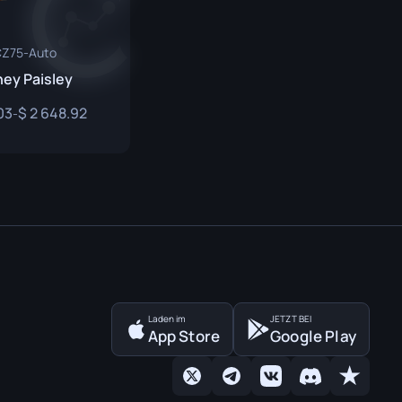
Z75-Auto
ey Paisley
03
2 648.92
-
Laden im
JETZT BEI
App Store
Google Play