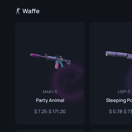
Spezialistenhandschuhe
Gut Mess
Waffe
Sporthandschuhe
Huntsman
Karambit
Kukri Mes
M9 Bajone
Navaja M
Nomad Me
Paracord 
M4A1-S
USP-S
Party Animal
Sleeping P
Shadow D
7.25
171.20
0.78
7
-
-
Skelett M
Stiletto M