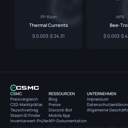
PP-Bizon
MP9
Thermal Currents
Bee-Tr
0.003
24.31
0.003
4
-
-
CSMC
RESSOURCEN
UNTERNEHMEN
Preisvergleich
Blog
Impressum
CS2-Marktplätze
Preise
Datenschutzerklärun
Tauschvertrag
Discord-Bot
Allgemeine Geschäf
Steam ID Finder
Mobile App
Inventarwert-Prüfer
API-Dokumentation