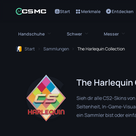
Start
Merkmale
Entdecken
Handschuhe
Schwer
Messer
Start
Sammlungen
The Harlequin Collection
Alle Handschuhe
Alles Schwere
Alle Me
Bloodhound Handschuhe
M249
Bajonett
The Harlequin 
Broken Fang Handschuhe
MAG-7
Bowie Me
Fahrerhandschuhe
Negev
Schmetter
Sieh dir alle CS2-Skins vo
Handwickel
Nova
Klassisch
Seltenheit, In-Game-Visua
ein Sammler bist oder einf
Hydra Handschuhe
Abgesägte
Falchion 
bietet eine Reihe herausr
Moto Handschuhe
XM1014
Flip Messe
Inventar zu verbessern.