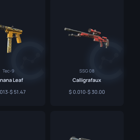
Tec-9
SSG 08
nana Leaf
Calligrafaux
.013
51.47
0.010
30.00
-
-