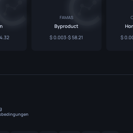
FAMAS
C
on
Byproduct
Hon
4.32
0.003
58.21
0.0
-
g
tsbedingungen