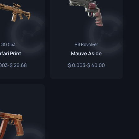
SG 553
R8 Revolver
fari Print
Mauve Aside
003
26.68
0.003
40.00
-
-