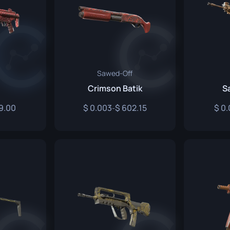
Sawed-Off
Crimson Batik
Sa
9.00
0.003
602.15
0.
-