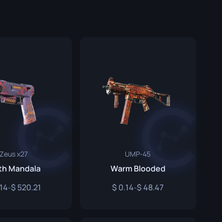
Graffiti-Boxen
Souvenir
Souvenir-Highlight
Pins
Zeus x27
UMP-45
th Mandala
Warm Blooded
.14
520.21
0.14
48.47
-
-