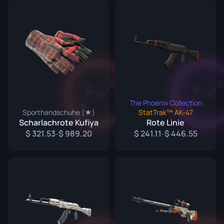
The Phoenix Collection
Sporthandschuhe (★)
StatTrak™ AK-47
Scharlachrote Kufiya
Rote Linie
321.53
989.20
241.11
446.55
-
-