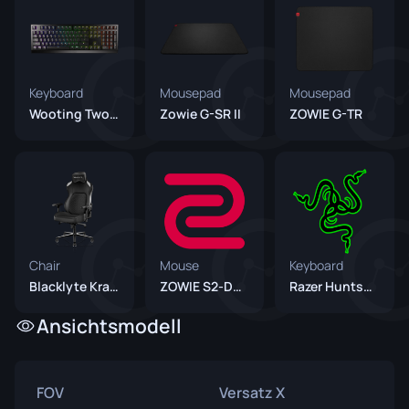
Keyboard
Mousepad
Mousepad
Wooting Two HE
Zowie G-SR II
ZOWIE G-TR
Chair
Mouse
Keyboard
Blacklyte Kraken Pro
ZOWIE S2-DW Grey (Unreleased)
Razer Huntsman V3 Pro TKL Green (Unreleased)
Ansichtsmodell
FOV
Versatz X