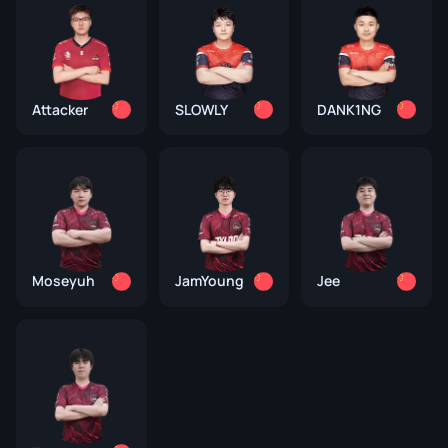
Attacker
SLOWLY
DANK1NG
Moseyuh
JamYoung
Jee