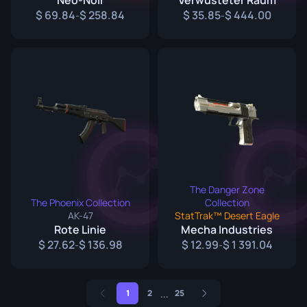
Neo-Noir
Verwüsteter Raum
69.84
258.84
35.85
444.00
-
-
The Danger Zone
The Phoenix Collection
Collection
AK-47
StatTrak™ Desert Eagle
Rote Linie
Mecha Industries
27.62
136.98
12.99
1 391.04
-
-
...
1
2
25