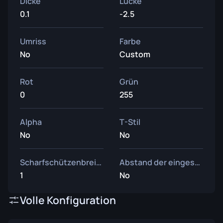
Dicke
Lücke
0.1
-2.5
Umriss
Farbe
No
Custom
Rot
Grün
0
255
Alpha
T-Stil
No
No
Scharfschützenbreite
Abstand der eingesetzten Waffe
1
No
Volle Konfiguration