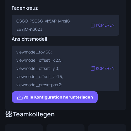
Fadenkreuz
CSGO-PSQ6G-Vk5AP-MhsiG-
KOPIEREN
E6YjM-nS6ZJ
Ansichtsmodell
viewmodel_fov 68;
viewmodel_offset_x 2.5;
viewmodel_offset_y 0;
KOPIEREN
viewmodel_offset_z -1.5;
viewmodel_presetpos 2;
Volle Konfiguration herunterladen
Teamkollegen