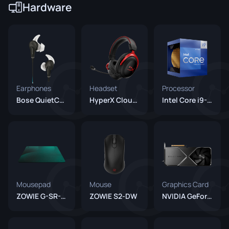
Hardware
Earphones
Headset
Processor
Bose QuietComfort 20
HyperX Cloud II
Intel Core i9-12900K
Mousepad
Mouse
Graphics Card
ZOWIE G-SR-SE Bi II
ZOWIE S2-DW
NVIDIA GeForce RTX 4080 Super