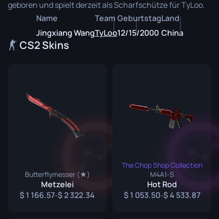
geboren und spielt derzeit als Scharfschütze für TyLoo.
Name
Team
Geburtstag
Land
Jingxiang Wang
TyLoo
12/15/2000
China
CS2 Skins
The Chop Shop Collection
Butterflymesser (★)
M4A1-S
Metzelei
Hot Rod
1 166.57
2 322.34
1 053.50
4 533.87
-
-