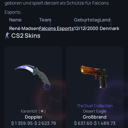
geboren und spielt derzeit als Schütze für Falcons
Esports.
Name
Team
Geburtstag
Land
René Madsen
Falcons Esports
12/12/2000
Denmark
CS2 Skins
The Dust Collection
Karambit (★)
Desert Eagle
Doppler
Großbrand
1 359.95
2 623.79
637.60
1 489.73
-
-