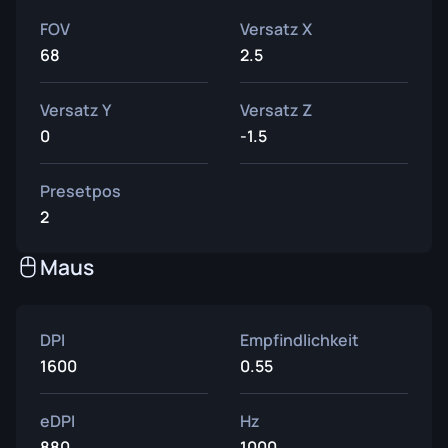
FOV
Versatz X
68
2.5
Versatz Y
Versatz Z
0
-1.5
Presetpos
2
Maus
DPI
Empfindlichkeit
1600
0.55
eDPI
Hz
880
1000