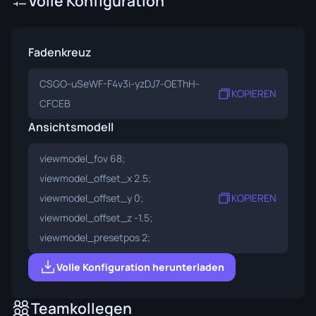
Volle Konfiguration
Fadenkreuz
CSGO-uSeWF-F4v3i-yzDJ7-OEThH-
KOPIEREN
CFCEB
Ansichtsmodell
viewmodel_fov 68;
viewmodel_offset_x 2.5;
viewmodel_offset_y 0;
KOPIEREN
viewmodel_offset_z -1.5;
viewmodel_presetpos 2;
Volle Konfiguration herunterladen
Teamkollegen