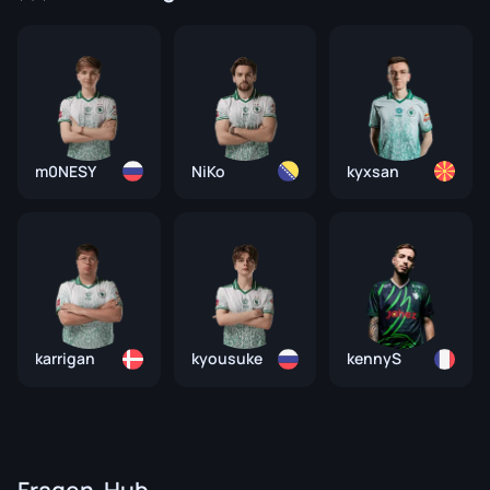
m0NESY
NiKo
kyxsan
karrigan
kyousuke
kennyS
Fragen-Hub