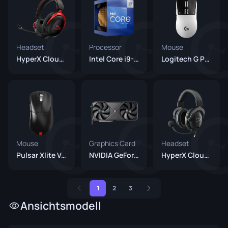
Headset
Processor
Mouse
HyperX Cloud II
Intel Core i9-12900K
Logitech G Pro X2 SUPERSTRIKE (Unreleased)
Mouse
Graphics Card
Headset
Pulsar Xlite V4 Es
NVIDIA GeForce RTX 5080
HyperX Cloud II Gun Metal
1
2
3
Ansichtsmodell