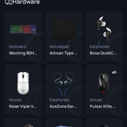
Hardware
Keyboard
Mousepad
Earphones
Wooting 80HE Black
Artisan Type 99 Black
Bose QuietComfort 20
Mouse
Earphones
Mouse
Razer Viper V4 Pro White
AceZone Earphones (Unreleased)
Pulsar Xlite V3 Es Black