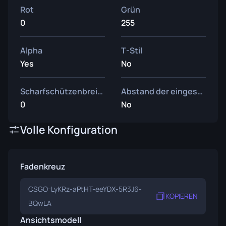
Rot
Grün
0
255
Alpha
T-Stil
Yes
No
Scharfschützenbreite
Abstand der eingesetzten Waffe
0
No
Volle Konfiguration
Fadenkreuz
CSGO-LyKRz-aPtHT-eeYDX-5R3J6-
KOPIEREN
BQwLA
Ansichtsmodell