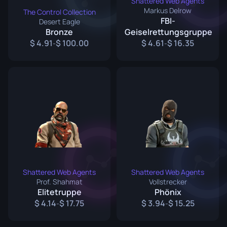
Shattered Web Agents
Markus Delrow
The Control Collection
FBI-
Desert Eagle
Bronze
Geiselrettungsgruppe
4.91
100.00
4.61
16.35
-
-
Shattered Web Agents
Shattered Web Agents
Prof. Shahmat
Vollstrecker
Elitetruppe
Phönix
4.14
17.75
3.94
15.25
-
-