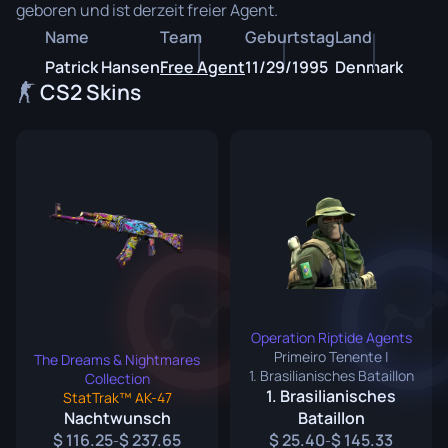
geboren und ist derzeit freier Agent.
Name
Team
Geburtstag
Land
Patrick Hansen
Free Agent
11/29/1995
Denmark
CS2 Skins
Operation Riptide Agents
Primeiro Tenente |
The Dreams & Nightmares
1. Brasilianisches Bataillon
Collection
1. Brasilianisches
StatTrak™ AK-47
Nachtwunsch
Bataillon
116.25
237.65
25.40
145.33
-
-