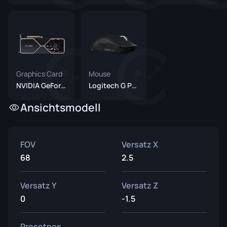
Graphics Card
Mouse
NVIDIA GeForce RTX 3080
Logitech G Pro X Superlight Black
Ansichtsmodell
FOV
Versatz X
68
2.5
Versatz Y
Versatz Z
0
-1.5
Presetpos