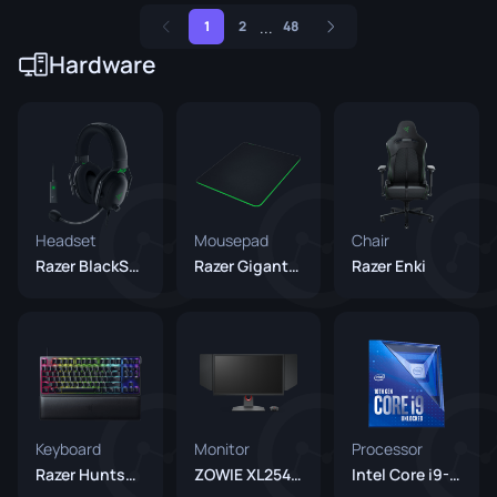
...
1
2
48
Hardware
Headset
Mousepad
Chair
Razer BlackShark V2
Razer Gigantus V2
Razer Enki
Keyboard
Monitor
Processor
Razer Huntsman V2 TKL
ZOWIE XL2546K
Intel Core i9-10900K