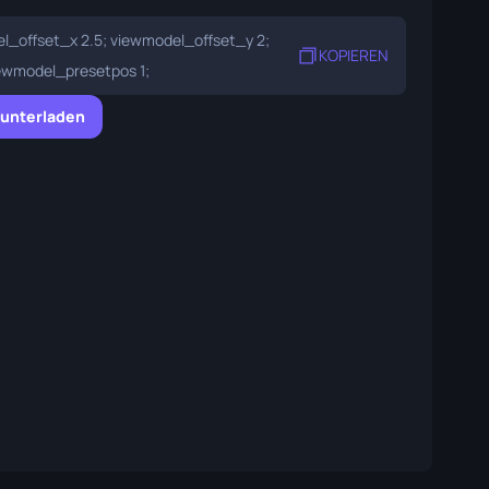
l_offset_x 2.5; viewmodel_offset_y 2;
KOPIEREN
iewmodel_presetpos 1;
runterladen