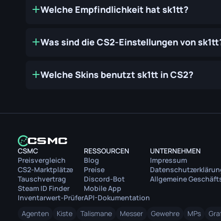
Welche Empfindlichkeit hat sk1tt?
Was sind die CS2-Einstellungen von sk1tt
Welche Skins benutzt sk1tt in CS2?
CSMC
RESSOURCEN
UNTERNEHMEN
Preisvergleich
Blog
Impressum
CS2-Marktplätze
Preise
Datenschutzerklärun
Tauschvertrag
Discord-Bot
Allgemeine Geschäf
Steam ID Finder
Mobile App
Inventarwert-Prüfer
API-Dokumentation
Agenten
Kiste
Talismane
Messer
Gewehre
MPs
Graf