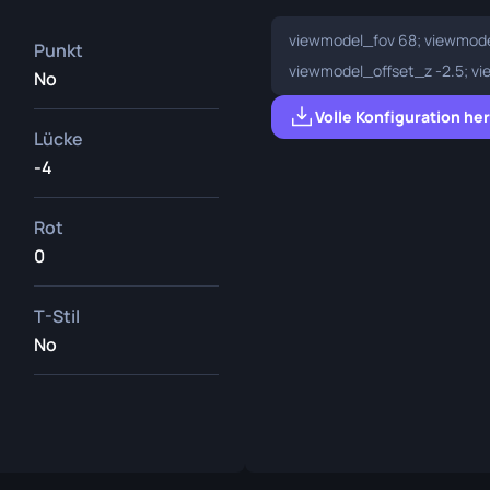
viewmodel_fov 68; viewmode
Punkt
viewmodel_offset_z -2.5; v
No
Volle Konfiguration he
Lücke
-4
Rot
0
T-Stil
No