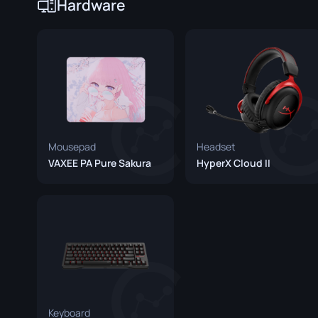
Hardware
Spezialistenhandschuhe
Gut Mess
Sporthandschuhe
Huntsman
Karambit
Kukri Mes
M9 Bajone
Mousepad
Headset
Navaja M
VAXEE PA Pure Sakura
HyperX Cloud II
Nomad Me
Paracord 
Shadow D
Skelett M
Stiletto M
Keyboard