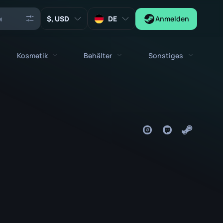
, USD
DE
Anmelden
Kosmetik
Behälter
Sonstiges
Agenten
stolen
Alle kosmetischen Gegenstände
Alle Behälter
Schlüssel
Sticker
Kiste
Werkzeuge
Waffentalismane
Kisten
Sammlerstücke
Graffitis
Autogrammkapsel
Zeus x27
Musik-Kits
Patch-Kapsel
Patches
Sticker-Kapsel
Musik-Kit Box