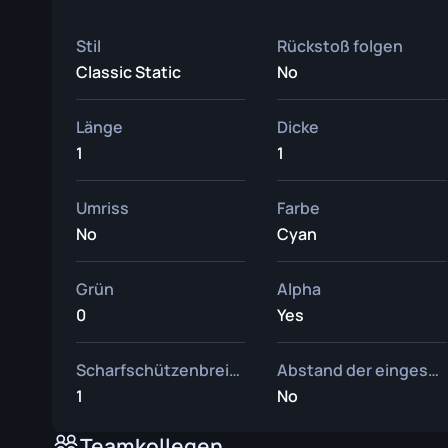
Stil
Rückstoß folgen
Classic Static
No
Länge
Dicke
1
1
Umriss
Farbe
No
Cyan
Grün
Alpha
0
Yes
Scharfschützenbreite
Abstand der eingesetzten Waffe
1
No
Teamkollegen