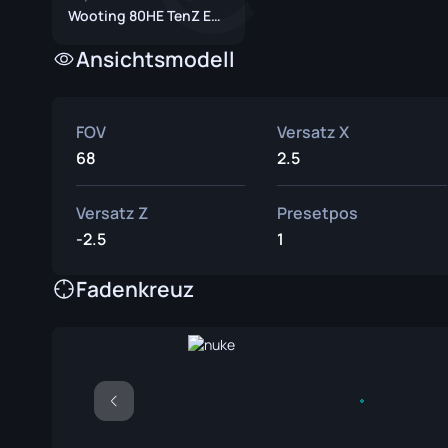
Überlebe
Wooting 80HE TenZ Edition
Talon Mes
Ansichtsmodell
Ursus Mes
FOV
Versatz X
68
2.5
Versatz Z
Presetpos
-2.5
1
Fadenkreuz