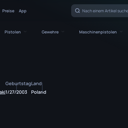
Preise
App
Pistolen
Gewehre
Maschinenpistolen
sser
Alle Pistolen
Alle Gewehre
Alle Maschinenpi
CZ75-Auto
AK-47
MAC-10
sser
Desert Eagle
AUG
MP5-SD
Geburtstag
Land
lingsmesser
Doppelte Berettas
AWP
MP7
aki
1/27/2003
Poland
es Messer
Five-SeveN
FAMAS
MP9
Messer
Glock-18
G3SG1
P90
r
P2000
Galil AR
PP-Bizon