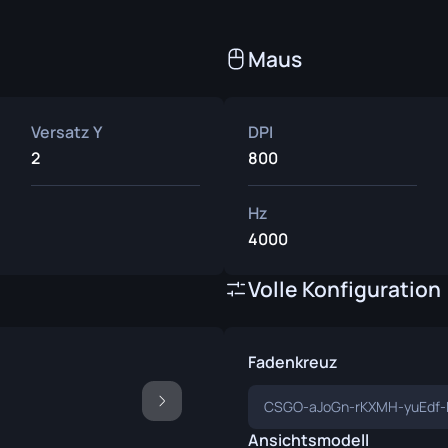
nsmesser
ser
Maus
ser
Versatz Y
DPI
2
800
Hz
4000
Volle Konfiguration
Fadenkreuz
CSGO-aJoGn-rKXMH-yuEdf
Ansichtsmodell