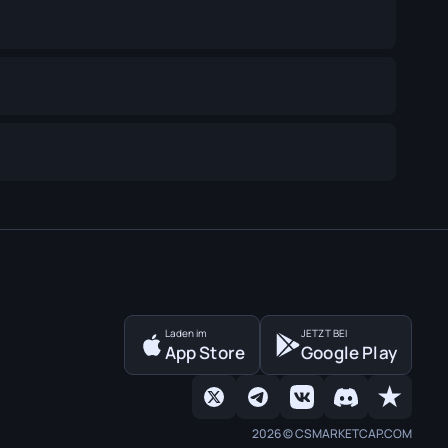
Laden im
JETZT BEI
App Store
Google Play
2026 © CSMARKETCAP.COM