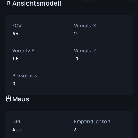
Ansichtsmodell
FOV
Versatz X
65
2
Versatz Y
Versatz Z
1.5
-1
Presetpos
0
Maus
DPI
Empfindlichkeit
400
3.1