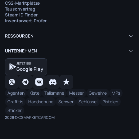
CS2-Marktplätze
Tauschvertrag
Steam ID Finder
Inventarwert-Prüfer
RESSOURCEN
UNTERNEHMEN
JETZT BEI
Google Play
Agenten
Kiste
Talismane
Messer
Gewehre
MPs
Graffitis
Handschuhe
Schwer
Schlüssel
Pistolen
Sticker
2026 © CSMARKETCAP.COM