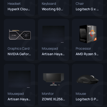
Headset
Keyboard
Chair
HyperX Cloud II
Wooting 60HE+
Logitech G x Herman Miller Embody
Graphics Card
Mousepad
Processor
NVIDIA GeForce RTX 3090
Artisan Hayate Otsu XSoft Black
AMD Ryzen 9 5950X
Mousepad
Monitor
Mouse
Artisan Hayate Otsu V2 XSoft Black
ZOWIE XL2566K
Logitech G Pro X Superlight 2 Black