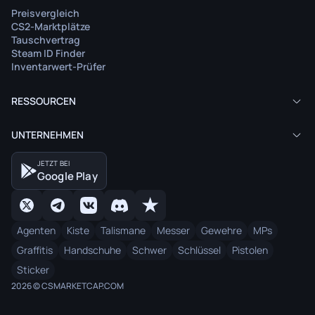
Preisvergleich
CS2-Marktplätze
Tauschvertrag
Steam ID Finder
Inventarwert-Prüfer
RESSOURCEN
UNTERNEHMEN
JETZT BEI
Google Play
Agenten
Kiste
Talismane
Messer
Gewehre
MPs
Graffitis
Handschuhe
Schwer
Schlüssel
Pistolen
Sticker
2026 © CSMARKETCAP.COM