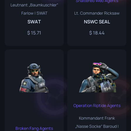
Shattered Web Agents
Leutnant „Baumkuschler“
Farlow | SWAT
Lt. Commander Ricksaw
SWAT
NSWC SEAL
15.71
18.44
Operation Riptide Agents
Kommandant Frank
„Nasse Socke“ Baroud |
Broken Fang Agents