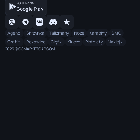
POBIERZ NA
Google Play
Agenci
Skrzynka
Talizmany
Noże
Karabiny
SMG
Graffiti
Rękawice
Ciężki
Klucze
Pistolety
Naklejki
2026 © CSMARKETCAP.COM