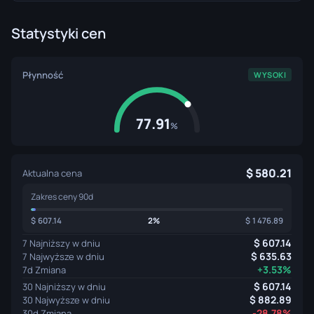
Statystyki cen
Płynność
WYSOKI
77.91
%
580.21
Aktualna cena
Zakres ceny 90d
607.14
2%
1 476.89
607.14
7 Najniższy w dniu
635.63
7 Najwyższe w dniu
+3.53%
7d Zmiana
607.14
30 Najniższy w dniu
882.89
30 Najwyższe w dniu
-28.78%
30d Zmiana