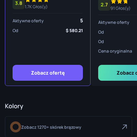
3.8
2.7
1.7K Głos(y)
91 Głos(y)
5
Aktywne oferty
Aktywne oferty
Od
580.21
Od
Od
Cena oryginalna
Zobacz ofertę
Zobacz 
Kolory
Zobacz 1270+ skórek brązowy