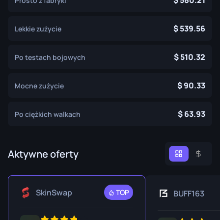
580.21
Prosto z fabryki
539.56
Lekkie zużycie
510.32
Po testach bojowych
90.33
Mocne zużycie
63.93
Po ciężkich walkach
Aktywne oferty
SkinSwap
TOP
BUFF163