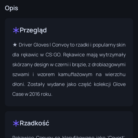
Opis
Przegląd
★ Driver Gloves | Convoy to rzadki i popularny skin
dla rękawic w CS:GO. Rękawice mają wytrzymały
skórzany design w czerni i brązie, z drobiazgowymi
szwami i wzorem kamuflażowym na wierzchu
dłoni. Zostały wydane jako część kolekcji
Glove
Case
w 2016 roku.
Rzadkość
Rękawice Convoy są klasyfikowane jako 'Covert',