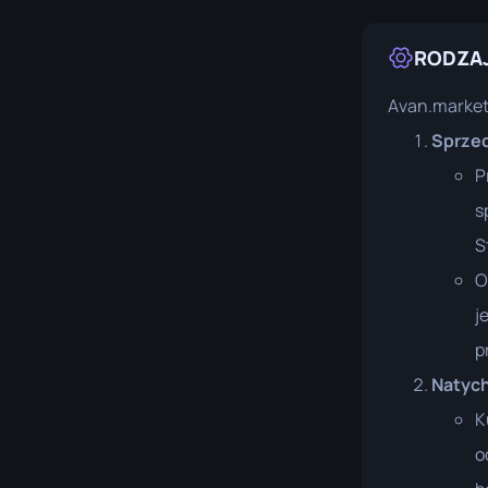
RODZA
Avan.market 
Sprze
P
s
S
O
j
p
Natyc
K
o