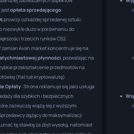
jbardziej zauważalnych aspektów
Wyp
 jest
opłata sprzedającego
:
%
prowizji od każdej sprzedanej sztuki.
o niezwykle dużo w porównaniu do
iększości trzecich rynków CS2.
 zamian Avan.market koncentruje się na
atychmiastowej płynności
, pozwalając na
zybkie przekształcenie przedmiotów na
otówkę (fiat lub kryptowalutę).
ie Opłaty
: Strona reklamuje się jako usługa
edaży dla szybkich i bezpiecznych
Wsp
które zazwyczaj wiążą się z wyższymi
 Sprzedawcy dążący do maksymalizacji
uznać tę stawkę za zbyt wysoką, natomiast