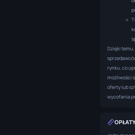
b
p
T
k
s
Dzięki temu,
sprzedawców
rynku, co up
możliwości 
oferty lub s
wycofania p
OPŁATY