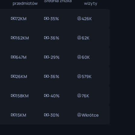
Średnia zniżka
przedmiotów
wizyty
72KM
-35%
426K
162KM
-36%
62K
647M
-29%
60K
26KM
-36%
579K
158KM
-40%
76K
15KM
-30%
Wkrótce