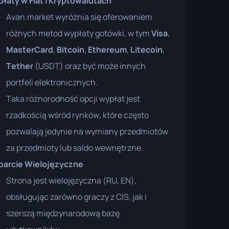
łaty w Fiat i Kryptowalutach
Avan.market wyróżnia się oferowaniem
różnych metod wypłaty gotówki, w tym
Visa
,
MasterCard
,
Bitcoin
,
Ethereum
,
Litecoin
,
Tether
(USDT) oraz być może innych
portfeli elektronicznych.
Taka różnorodność opcji wypłat jest
rzadkością wśród rynków, które często
pozwalają jedynie na wymiany przedmiotów
za przedmioty lub saldo wewnętrzne.
arcie Wielojęzyczne
Strona jest wielojęzyczna (RU, EN),
obsługując zarówno graczy z CIS, jak i
szerszą międzynarodową bazę