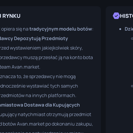
J RYNKU
HIST
opiera się na
tradycyjnym modelu botów
:
Dzi
dawcy Depozytują Przedmioty
rzed wystawieniem jakiejkolwiek skóry,
przedawcy muszą przesłać ją na konto bota
team Avan.market.
znacza to, że sprzedawcy nie mogą
ednocześnie wystawiać tych samych
rzedmiotów na innych platformach.
hmiastowa Dostawa dla Kupujących
upujący natychmiast otrzymują przedmiot
d botów Avan.market po dokonaniu zakupu,