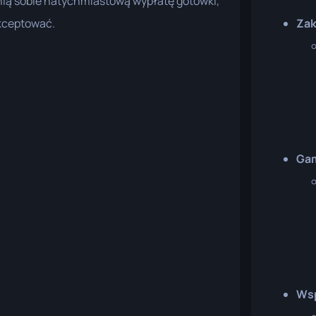
enią sobie natychmiastową wypłatę gotówki,
kceptować.
Zak
Gam
Wsp