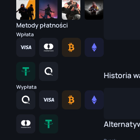
Rękawice Specjalistyczne
Nóż z Hakie
Rękawice Sportowe
Nóż Huntsm
Metody płatności
Karambit
Wpłata
Nóż Kukri
Bagnet M9
Nóż Navaja
Historia w
Nóż Nomad
Wypłata
Nóż Paracor
Sztylety Cie
Nóż Szkiele
Alternaty
Nóż Stiletto