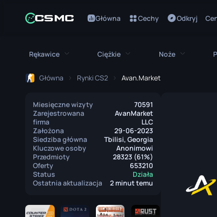
Główna
Cechy
Odkryj
Cen
Rękawice
Ciężkie
Noże
P
Główna
Rynki CS2
Avan.Market
Wszystkie rękawice
Wszystkie ciężkie
Wszystki
Miesięczne wizyty
70591
Rękawice Bloodhound
M249
Bagnet
Zarejestrowana
AvanMarket
firma
LLC
Rękawice Broken Fang
MAG-7
Nóż Bowie
Założona
29-06-2023
Siedziba główna
Tbilisi, Georgia
Kluczowe osoby
Anonimowi
Rękawice Kierowcy
Negev
Nóż Motylk
Przedmioty
28323 (61%)
Oferty
653210
Owijki na Ręce
Nova
Klasyczny N
Status
Działa
Ostatnia aktualizacja
2 minut temu
Rękawice Hydra
Piła Spalinowa
Nóż Falchio
Rękawice Moto
XM1014
Nóż Flip