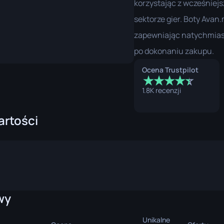
korzystając z wcześniejs
m
P250
M4A1-S
UMP-45
sektorze gier. Boty Avan
an
Rewolwer R8
M4A4
zapewniając natychmias
Tec-9
SCAR-20
po dokonaniu zakupu.
USP-S
SG 553
Ocena Trustpilot
★
★
★
★
☆
★
SSG 08
1.8K recenzji
artości
a
d
nia
towy
wy
Unikalne