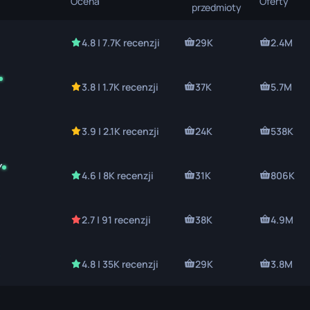
Ocena
Oferty
lowy
przedmioty
4.8 | 7.7K recenzji
29K
2.4M
3.8 | 1.7K recenzji
37K
5.7M
3.9 | 2.1K recenzji
24K
538K
Y
4.6 | 8K recenzji
31K
806K
2.7 | 91 recenzji
38K
4.9M
4.8 | 35K recenzji
29K
3.8M