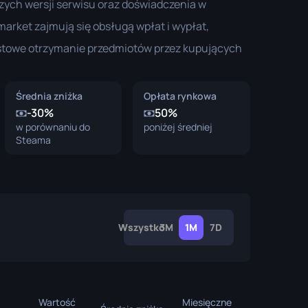
zych wersji serwisu oraz doświadczenia w
Pudełka z Graffiti
.market zajmują się obsługą wpłat i wypłat,
Pamiątka
towe otrzymanie przedmiotów przez kupujących
Wyróżnienie Pamiątki
Przypinki
Średnia zniżka
Opłata rynkowa
-30%
50%
w porównaniu do
poniżej średniej
Steama
Wszystko
3M
1M
7D
Wartość
Miesięczne