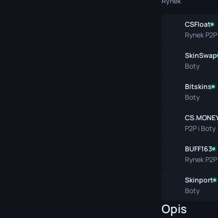
Rynek
Nóż Surviva
CSFloat
Nóż Talon
Rynek P2P
Nóż Ursus
SkinSwap
Boty
Bitskins
Boty
CS.MONE
P2P i Boty
BUFF163
Rynek P2P
Skinport
Boty
Opis