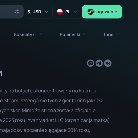
, USD
PL
Logowanie
Kosmetyki
Pojemniki
Inne
Agenci
ty maszynowe
Wszystkie przedmioty kosmetyczne
Wszystkie pojemniki
Klucze
Naklejki
Skrzynka
Narzędzia
Talizmany na broń
Skrzynie
Kolekcjonerskie
arty na botach, skoncentrowany na kupnie i
Graffiti
Kapsuła Autografów
 Steam, szczególnie tych z gier takich jak CS2,
Zeus x27
Zestawy Muzyczne
Kapsuła Łatek
nych skór. Mimo że strona została oficjalnie
Łatki
Kapsuła Naklejek
 2023 roku, AvanMarket LLC (organizacja matka)
 mają doświadczenie sięgające 2014 roku,
Skrzynka z Muzyką