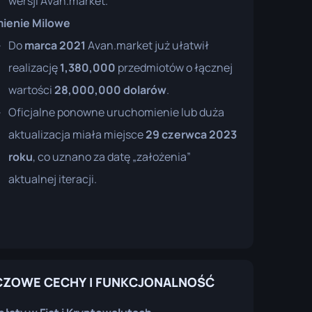
wersji Avan.market.
ienie Milowe
Do
marca 2021
Avan.market już ułatwił
realizację
1,380,000
przedmiotów o łącznej
wartości
28,000,000 dolarów
.
Oficjalne ponowne uruchomienie lub duża
aktualizacja miała miejsce
29 czerwca 2023
roku
, co uznano za datę „założenia”
aktualnej iteracji.
CZOWE CECHY I FUNKCJONALNOŚĆ