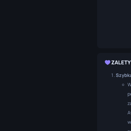
ZALETY
Szybka
W
p
z
A
w