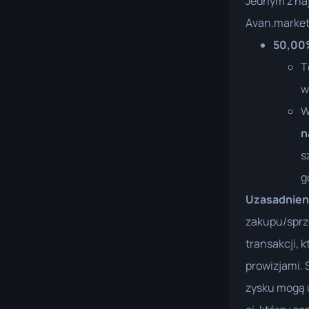
Jednym z na
Avan.market
50,00
T
w
W
n
s
g
Uzasadnien
zakupu/sprz
transakcji, 
prowizjami.
zysku mogą 