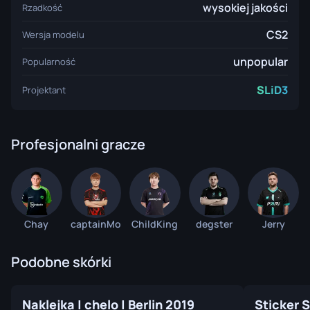
wysokiej jakości
Rzadkość
CS2
Wersja modelu
unpopular
Popularność
SLiD3
Projektant
Profesjonalni gracze
Chay
captainMo
ChildKing
degster
Jerry
Podobne skórki
Naklejka | chelo | Berlin 2019