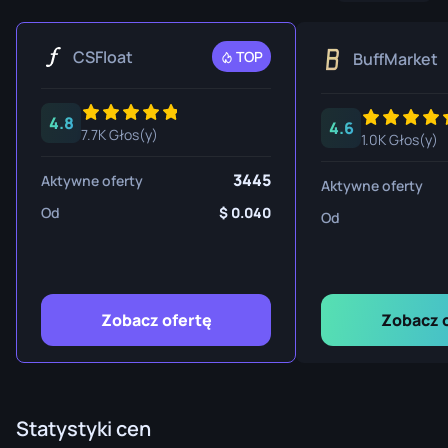
CSFloat
TOP
BuffMarket
4.8
4.6
7.7K Głos(y)
1.0K Głos(y)
3445
Aktywne oferty
Aktywne oferty
Od
0.040
Od
Zobacz ofertę
Zobacz 
Statystyki cen