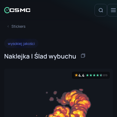
Stickers
wysokiej jakości
Naklejka | Ślad wybuchu
4.4
★
★
★
★
★
☆
★
819