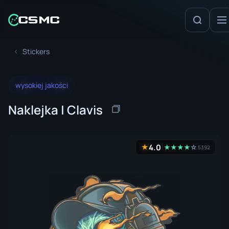
Stickers
wysokiej jakości
Naklejka | Clavis
4.0
★
★
★
★
★
☆
5392