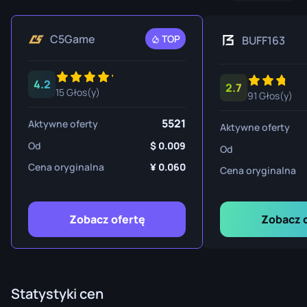
C5Game
TOP
BUFF163
4.2
2.7
15 Głos(y)
91 Głos(y)
5521
Aktywne oferty
Aktywne oferty
Od
0.009
Od
Cena oryginalna
0.060
Cena oryginalna
Zobacz ofertę
Zobacz 
Statystyki cen