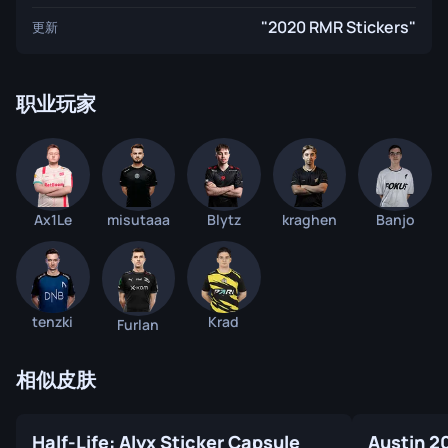
"2020 RMR Stickers"
更新
职业玩家
Ax1Le
misutaaa
Blytz
kraghen
Banjo
tenzki
Krad
Furlan
相似皮肤
Half-Life: Alyx Sticker Capsule