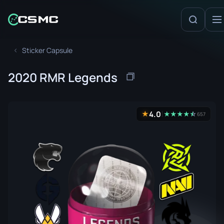
Sticker Capsule
2020 RMR Legends
4.0
★
★
★
★
★
☆
★
657