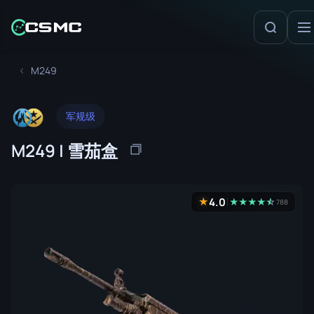
M249
军规级
M249 | 雪茄盒
4.0
★
★
★
★
★
☆
★
788