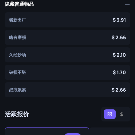
隐藏普通物品
3.91
崭新出厂
2.66
略有磨损
2.10
久经沙场
1.70
破损不堪
2.66
战痕累累
活跃报价