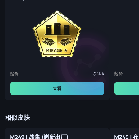
起价
起价
N/A
查看
相似皮肤
M249 | 战隼 (崭新出厂)
M249 |