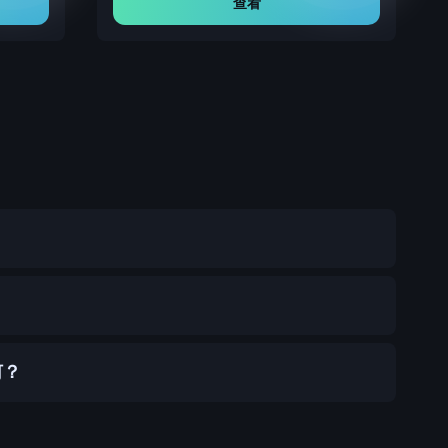
查看
何？