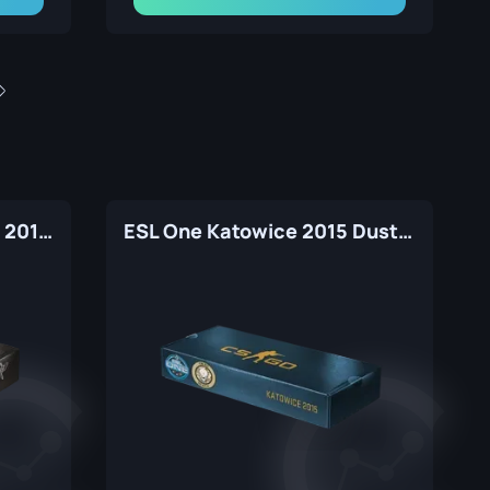
DreamHack Cluj-Napoca 2015 Overpass Souvenir Package
ESL One Katowice 2015 Dust II Souvenir Package