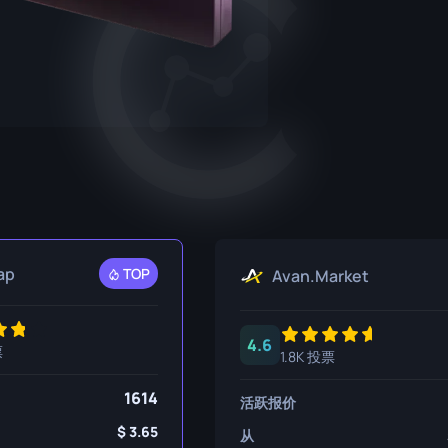
P250
M4A1-S
UMP-45
R8 左轮手枪
M4A4
Tec-9
SCAR-20
USP-S
SG 553
SSG 08
ap
TOP
Avan.Market
4.6
票
1.8K 投票
1614
活跃报价
3.65
从