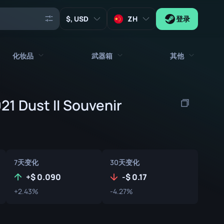
, USD
ZH
登录
化妆品
武器箱
其他
代理
所有饰品
所有武器箱
1 Dust II Souvenir
钥匙
贴纸
箱子
工具
武器挂饰
板条箱
收藏品
涂鸦
签名胶囊
7天变化
30天变化
Zeus x27
音乐包
补丁胶囊
+
0.090
-
0.17
+2.43%
-4.27%
补丁
贴纸胶囊
音乐包盒