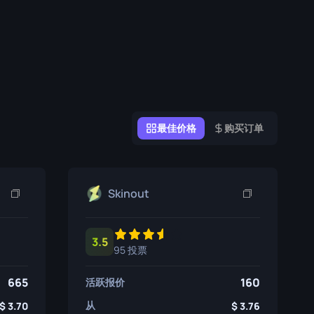
涂鸦盒子
纪念品
纪念品亮点
徽章
最佳价格
购买订单
Skinout
3.5
95 投票
665
160
活跃报价
从
3.70
3.76