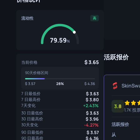
专家手套
屠宰刀
流动性
运动手套
猎人刀
高
爪刀
79.59
%
库克利刀
M9 刺刀
活跃报价
3.65
当前价格
折刀
90天价格区间
游牧刀
3.57
28%
4.36
SkinSw
伞绳刀
7 日最低价
3.63
7 日最高价
3.80
7天变化
+2.43%
影子匕首
3.8
1.7K 投
30 日最低价
3.63
骷髅刀
30 日最高价
3.96
活跃报价
30天变化
-4.27%
匕首
90 日最低价
3.57
从
90 日最高价
4.36