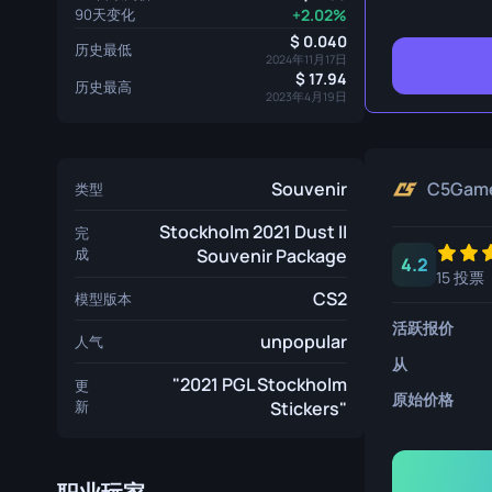
生存刀
90天变化
+2.02%
0.040
历史最低
鹰爪刀
2024年11月17日
17.94
历史最高
熊刀
2023年4月19日
Souvenir
C5Gam
类型
Stockholm 2021 Dust II
完
成
Souvenir Package
4.2
15 投票
CS2
模型版本
活跃报价
unpopular
人气
从
"2021 PGL Stockholm
更
原始价格
新
Stickers"