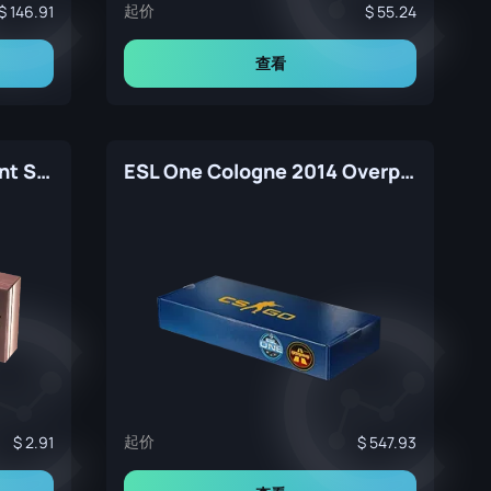
起价
146.91
55.24
查看
Copenhagen 2024 Ancient Souvenir Package
ESL One Cologne 2014 Overpass Souvenir Package
起价
2.91
547.93