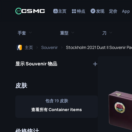
主页
特点
发现
定价
App
手套
重型
刀
主页
Souvenir
Stockholm 2021 Dust II Souvenir P
所有手套
所有重型武器
所有刀
显示 Souvenir 物品
猎犬手套
刺刀
M249
折断的牙齿手套
鲍伊刀
MAG-7
皮肤
驾驶手套
蝴蝶刀
Negev
包含 19 皮肤
手包
经典刀
Nova
查看所有 Container items
九头蛇手套
锯短型霰弹枪
弯刀
摩托车手套
翻转刀
XM1014
价格统计