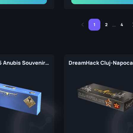
1
2
4
...
Austin 2025 Anubis Souvenir Package