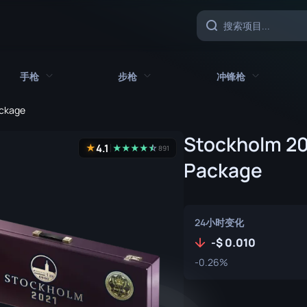
手枪
步枪
冲锋枪
ackage
具
所有手枪
所有步枪
所有冲锋枪
Stockholm 202
4.1
★
★
★
★
★
☆
★
891
CZ75 自动
AK-47
MAC-10
Package
沙漠之鹰
AUG
MP5-SD
双持贝瑞塔
AWP
MP7
24小时变化
Five-SeveN
FAMAS
MP9
-
0.010
-0.26%
Glock-18
G3SG1
P90
加利尔 AR
PP-野牛
P2000