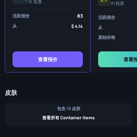
7.7K 投票
91 投票
83
活跃报价
活跃报价
从
4.14
从
原始价格
查看报价
查看
皮肤
包含 19 皮肤
查看所有 Container items