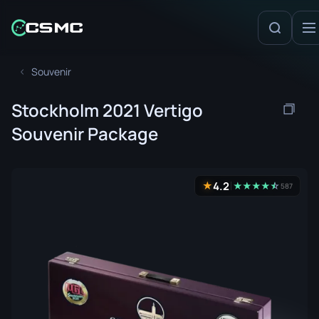
Souvenir
Stockholm 2021 Vertigo
Souvenir Package
4.2
★
★
★
★
★
☆
★
587