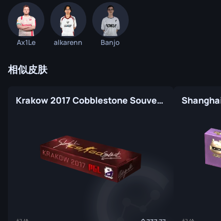
Ax1Le
alkarenn
Banjo
相似皮肤
Krakow 2017 Cobblestone Souvenir Package