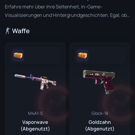
Erfahre mehr über ihre Seltenheit, In-Game-
Visualisierungen und Hintergrundgeschichten. Egal, ob
du ein Sammler bist oder einfach nur frische Designs
Waffe
liebst, The Gallery Collection bietet eine Reihe
herausragender Gegenstände, um dein Gameplay und
dein Inventar zu verbessern.
M4A1-S
Glock-18
Vaporwave
Goldzahn
(Abgenutzt)
(Abgenutzt)