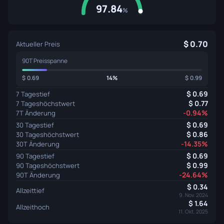
97.84
%
0.70
Aktueller Preis
90T Preisspanne
0.69
14%
0.99
0.69
7 Tagestief
0.77
7 Tageshöchstwert
-0.94%
7T Änderung
0.69
30 Tagestief
0.86
30 Tageshöchstwert
-14.35%
30T Änderung
0.69
90 Tagestief
0.99
90 Tageshöchstwert
-24.64%
90T Änderung
0.34
Allzeittief
9. Nov. 2024
1.64
Allzeithoch
11. Okt. 2025