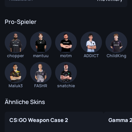
Pro-Spieler
chopper
mantuu
motm
ADDICT
ChildKing
Maluk3
FASHR
snatchie
Ähnliche Skins
CS:GO Weapon Case 2
Gamma 2