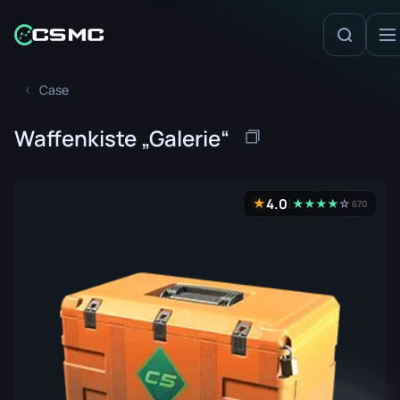
Case
Waffenkiste „Galerie“
4.0
★
★
★
★
★
☆
670